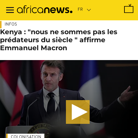
Passer
au
contenu
principal
INFOS
Kenya : "nous ne sommes pas les
prédateurs du siècle " affirme
Emmanuel Macron
COLONISATION