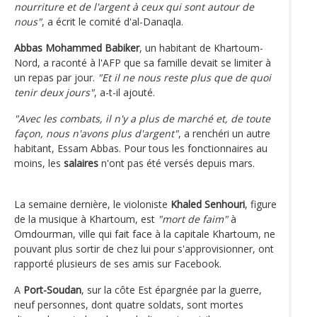
nourriture et de l'argent à ceux qui sont autour de
nous"
, a écrit le comité d'al-Danaqla.
Abbas Mohammed Babiker
, un habitant de Khartoum-
Nord, a raconté à l'AFP que sa famille devait se limiter à
un repas par jour.
"Et il ne nous reste plus que de quoi
tenir deux jours"
, a-t-il ajouté.
"Avec les combats, il n'y a plus de marché et, de toute
façon, nous n'avons plus d'argent"
, a renchéri un autre
habitant, Essam Abbas. Pour tous les fonctionnaires au
moins, les
salaires
n'ont pas été versés depuis mars.
La semaine dernière, le violoniste
Khaled Senhouri
, figure
de la musique à Khartoum, est
"mort de faim"
à
Omdourman, ville qui fait face à la capitale Khartoum, ne
pouvant plus sortir de chez lui pour s'approvisionner, ont
rapporté plusieurs de ses amis sur Facebook.
A
Port-Soudan
, sur la côte Est épargnée par la guerre,
neuf personnes, dont quatre soldats, sont mortes