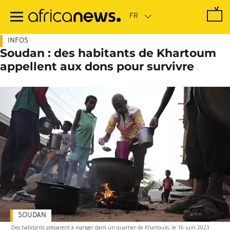
Passer
au
contenu
principal
INFOS
Soudan : des habitants de Khartoum
appellent aux dons pour survivre
SOUDAN
Des habitants préparent à manger dans un quartier de Khartoum, le 16 juin 2023