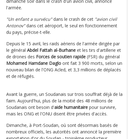
dimanche soir dans le crash d'un avion civil, annonce
l'armée.
"Un enfant a survécu"
dans le crash de cet
"avion civil
Antonov"
dans cet aéroport, le seul en fonctionnement
du pays, précise-t-elle.
Depuis le 15 avril, les raids aériens de l'armée dirigée par
le général
Abdel Fattah al-Burhane
et les tirs d'artillerie et
de drones des
Forces de soutien rapide
(FSR) du général
Mohamed Hamdane Daglo
ont fait 3 900 morts, selon un
nouveau bilan de l'ONG Acled, et 3,3 millions de déplacés
et de réfugiés.
Avant la guerre, un Soudanais sur trois souffrait déjà de la
faim. Aujourd'hui, plus de la moitié des 48 millions de
Soudanais ont besoin d'
aide humanitaire
pour survivre,
mais les ONG et l'ONU disent être privées d'accès.
Dimanche, à Port-Soudan, où sont désormais basés de
nombreux officiels, les autorités ont annoncé la première
exportation d'or du Soudan - troisième producteur