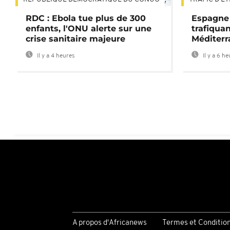
01:47
RDC : Ebola tue plus de 300
Espagne 
enfants, l'ONU alerte sur une
trafiqua
crise sanitaire majeure
Méditerr
Il y a 4 heures
Il y a 6 h
A propos d'Africanews
Termes et Conditio