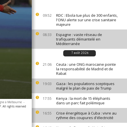
RDC : Ebola tue plus de 300 enfants,
09:52
l'ONU alerte sur une crise sanitaire
majeure
Espagne : vaste réseau de
08:33
trafiquants démantelé en
Méditerranée
7 août 2026
Ceuta : une ONG marocaine pointe
21:06
la responsabilité de Madrid et de
Rabat
Gaza : les populations sceptiques
19:03
malgré le plan de paix de Trump
Kenya : la mort de 15 éléphants
17:55
agne à Melbourne
-
dans un parc fait polémique
 All rights reserved
Crise énergétique à Cuba : vivre au
16:55
rythme des coupures d'électricité