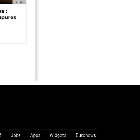
01:54
a :
upures
é
Jobs
Apps
Widgets
Euronews