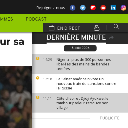
Rejoignez-nous
AMMES
PODCAST
EN DIRECT
DERNIÈRE MINUTE
ur sa
8 août 2026
Nigeria : plus de 300 personnes
14:29
libérées des mains de bandes
armées
Le Sénat américain vote un
12:18
nouveau train de sanctions contre
la Russie
Côte d'Ivoire : Djidji Ayokwe, le
11:11
tambour parleur retrouve son
village
PUBLICITÉ