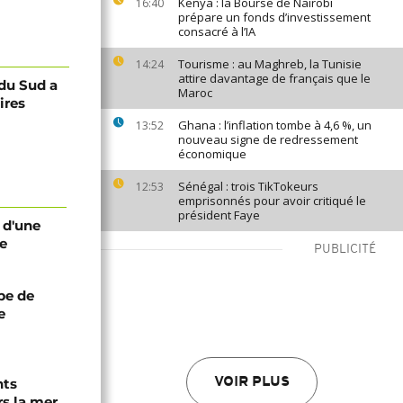
Kenya : la Bourse de Nairobi
16:40
prépare un fonds d’investissement
consacré à l’IA
Tourisme : au Maghreb, la Tunisie
14:24
attire davantage de français que le
 du Sud a
Maroc
ires
Ghana : l’inflation tombe à 4,6 %, un
13:52
nouveau signe de redressement
économique
Sénégal : trois TikTokeurs
12:53
emprisonnés pour avoir critiqué le
président Faye
e d'une
ne
PUBLICITÉ
ipe de
e
nts
VOIR PLUS
s la mer