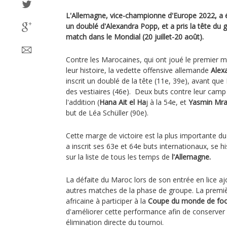
L'Allemagne, vice-championne d'Europe 2022, a é
un doublé d'Alexandra Popp, et a pris la tête du
match dans le Mondial (20 juillet-20 août).
Contre les Marocaines, qui ont joué le premier
leur histoire, la vedette offensive allemande
Alex
inscrit un doublé de la tête (11e, 39e), avant que
des vestiaires (46e). Deux buts contre leur cam
l'addition (
Hana Ait el Ha
j à la 54e, et
Yasmin Mra
but de Léa Schüller (90e).
Cette marge de victoire est la plus importante du
a inscrit ses 63e et 64e buts internationaux, se hi
sur la liste de tous les temps de
l'Allemagne.
La défaite du Maroc lors de son entrée en lice aj
autres matches de la phase de groupe. La premiè
africaine à participer à la
Coupe du monde de foot
d'améliorer cette performance afin de conserver l
élimination directe du tournoi.