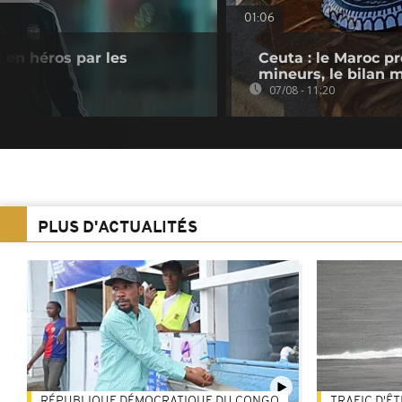
01:06
i en héros par les
Ceuta : le Maroc p
mineurs, le bilan 
07/08 - 11:20
PLUS D'ACTUALITÉS
RÉPUBLIQUE DÉMOCRATIQUE DU CONGO
TRAFIC D'Ê