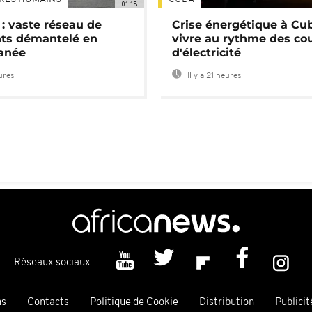
01:18
: vaste réseau de
Crise énergétique à Cub
nts démantelé en
vivre au rythme des co
anée
d'électricité
eures
Il y a 21 heures
Réseaux sociaux
ns
Contacts
Politique de Cookie
Distribution
Publicit