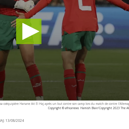
sa coéquipière Hanane Ait El Haj après un but contre son camp lors du match de contre l'Allem
Copyright © africanews
Hamish Blair/Copyright 2023 The AP.
AJ:
13/08/2024