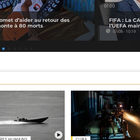
01:00
romet d’aider au retour des
FIFA : La CA
monte à 80 morts
l’UEFA main
07/08 - 10:19
TRES HUMAINS
CUBA