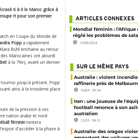
crasé 6 à 0 le Maroc grâce à
 groupe H pour son premier
ARTICLES CONNEXES
Mondial féminin : l'Afrique
réglé les problèmes de sala
 match en Coupe du Monde de
andra Popp
a rapidement
13/08/2024
 Klara Bühl enchaine au retour
p des Marocaines ont alourdi
bet
à la 79e), avant un dernier
SUR LE MÊME PAYS
Australie : violent incendi
 tournoi jusqu'à présent. Popp
raffinerie près de Melbour
ssant ainsi à la troisième place
16/04 - 09:34
Iran : une joueuse de l'équ
football renonce à son asil
oute de la pression à ses
australien
re nation arabe et nord-
12/03 - 08:51
ball féminin
tentera
'espoir d'accéder à la phase à
Australie: des orages viole
emportent des voitures ver