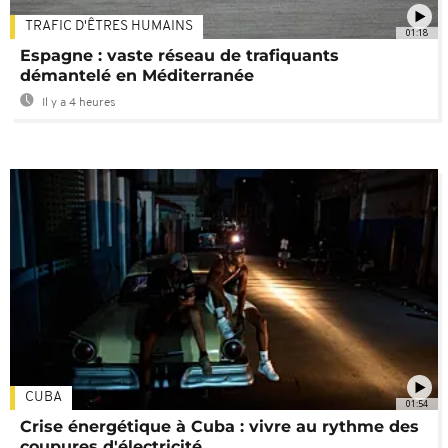
TRAFIC D'ÊTRES HUMAINS
01:18
Espagne : vaste réseau de trafiquants
démantelé en Méditerranée
Il y a 4 heures
CUBA
01:54
Crise énergétique à Cuba : vivre au rythme des
coupures d'électricité