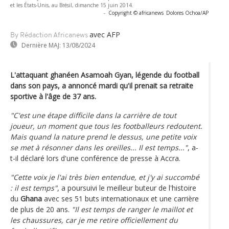
et les États-Unis, au Brésil, dimanche 15 juin 2014.
-
Copyright © africanews
Dolores Ochoa/AP
avec AFP
By Rédaction Africanews
Dernière MAJ:
13/08/2024
L'attaquant ghanéen Asamoah Gyan, légende du football
dans son pays, a annoncé mardi qu'il prenait sa retraite
sportive à l'âge de 37 ans.
"C'est une étape difficile dans la carrière de tout
joueur, un moment que tous les footballeurs redoutent.
Mais quand la nature prend le dessus, une petite voix
se met à résonner dans les oreilles... Il est temps..."
, a-
t-il déclaré lors d'une conférence de presse à Accra.
"Cette voix je l'ai très bien entendue, et j'y ai succombé
: il est temps"
, a poursuivi le meilleur buteur de l'histoire
du
Ghana
avec ses 51 buts internationaux et une carrière
de plus de 20 ans.
"Il est temps de ranger le maillot et
les chaussures, car je me retire officiellement du