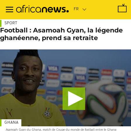
Passer
au
contenu
principal
SPORT
Football : Asamoah Gyan, la légende
ghanéenne, prend sa retraite
GHANA
Asamoah Gyan du Ghana, match de Coupe du monde de football entre le Ghana