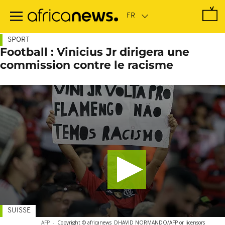
Passer
au
contenu
principal
SPORT
Football : Vinicius Jr dirigera une
commission contre le racisme
SUISSE
AFP
-
Copyright © africanews
DHAVID NORMANDO/AFP or licensors