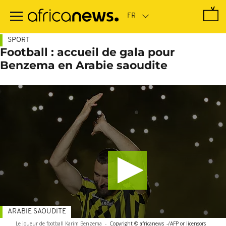
Passer
au
contenu
principal
SPORT
Football : accueil de gala pour
Benzema en Arabie saoudite
ARABIE SAOUDITE
Le joueur de football Karim Benzema
-
Copyright © africanews
-/AFP or licensors