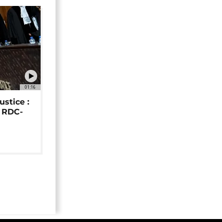
01:16
ustice :
e RDC-