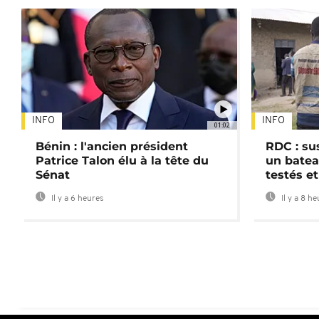
INFO
INFO
01:02
Bénin : l'ancien président
RDC : su
Patrice Talon élu à la tête du
un batea
Sénat
testés et
Il y a 6 heures
Il y a 8 h