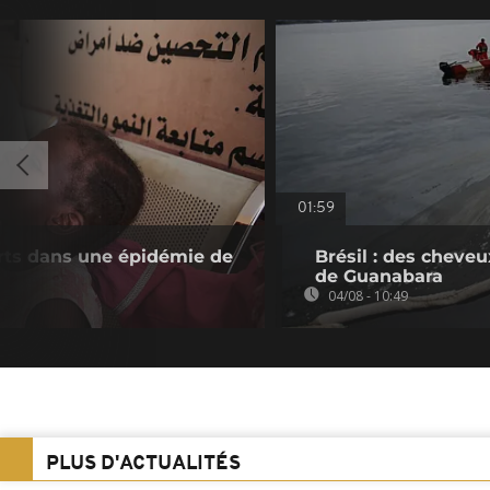
01:59
rts dans une épidémie de
Brésil : des cheveu
de Guanabara
04/08 - 10:49
PLUS D'ACTUALITÉS