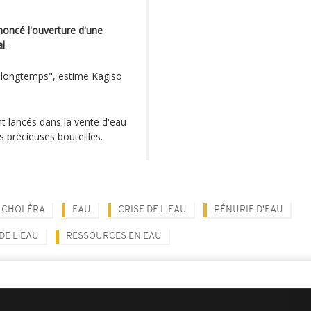
noncé l'ouverture d'une
l
.
 a longtemps", estime Kagiso
nt lancés dans la vente d'eau
s précieuses bouteilles.
E CHOLÉRA
EAU
CRISE DE L'EAU
PÉNURIE D'EAU
DE L'EAU
RESSOURCES EN EAU