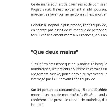
Ce dernier a souffert de diarrhées et de vomisse
Kagiso Sadiki. Il s'est rapidement affaibli, poursuit
marcher, se laver ou même dormir. Il est mort e
Conduit à l'hôpital le plus proche, l'hôpital Jubilee
en charge: pas assez de lit, manque de personne
fois, il est finalement mort aux urgences, à 53 an
"Que deux mains"
"Les infirmières n'ont que deux mains. Et lorsqu'
nombreuses, les patients souffrent et certains fi
Mogomotsi Seleke, porte-parole du syndicat du 
interrogé par l'AFP devant l'hôpital Jubilee.
Sur 34 personnes contaminées, 15 sont décédée
montre "un taux de mortalité très élevé", a souli
conférence de presse le Dr Sandile Buthelezi, dir
la Santé.