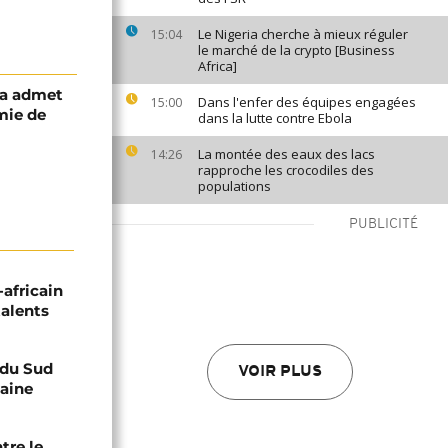
Le Nigeria cherche à mieux réguler
15:04
le marché de la crypto [Business
Africa]
sa admet
Dans l'enfer des équipes engagées
15:00
mie de
dans la lutte contre Ebola
La montée des eaux des lacs
14:26
rapproche les crocodiles des
populations
PUBLICITÉ
-africain
talents
e du Sud
VOIR PLUS
caine
tre le