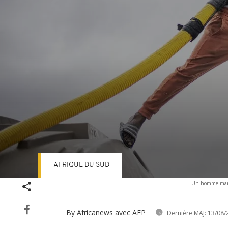
AFRIQUE DU SUD
Volume
Un homme march
90%
By Africanews
avec AFP
Dernière MAJ:
13/08/