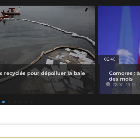
02:40
x recyclés pour dépolluer la baie
Comores : à
des mois
28/07 - 15:17