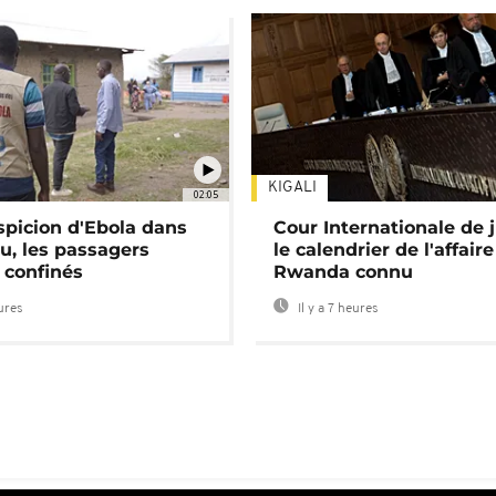
KIGALI
02:05
spicion d'Ebola dans
Cour Internationale de j
u, les passagers
le calendrier de l'affair
 confinés
Rwanda connu
eures
Il y a 7 heures