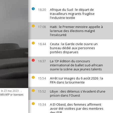
Afrique du Sud : le départ de
18:20
travailleurs migrants fragilise
l'industrie textile
Haïti : le Premier ministre appelle à
17:08
la tenue des élections malgré
l'insécurité
Ceuta : la Garde civile ouvre un
16:44
bureau dédié aux personnes
portées disparues
La 13ᵉ édition du concours
16:37
international de ballet sud-africain
ouvre la scène aux jeunes talents
Arrêt sur images du 6 août 2026 : la
15:54
FIFA dans la tourmente
 le 23 mai 2023.
-
Libye : des détenus s'évadent d'une
15:52
RI/AFP or licensors
prison dans l'Ouest
A El-Obeid, des femmes affirment
15:34
avoir été violées par des membres
des FSR