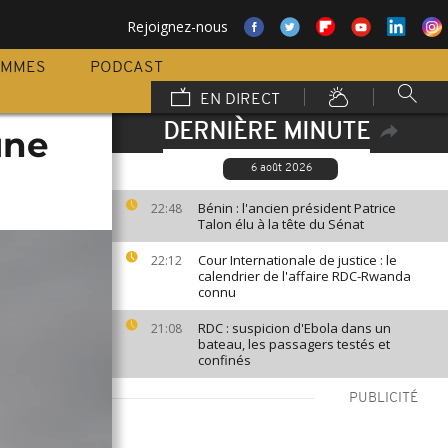
Rejoignez-nous
AMMES
PODCAST
EN DIRECT
DERNIÈRE MINUTE
une
6 août 2026
Bénin : l'ancien président Patrice
22:48
Talon élu à la tête du Sénat
Cour Internationale de justice : le
22:12
calendrier de l'affaire RDC-Rwanda
connu
RDC : suspicion d'Ebola dans un
21:08
bateau, les passagers testés et
confinés
PUBLICITÉ