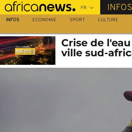
Passer
INFO
au
contenu
INFOS
ECONOMIE
SPORT
CULTURE
principal
Crise de l'eau
ville sud-afri