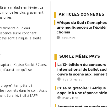
û à la maladie en février. Le
du monde les plus gravement
ARTICLES CONNEXES
ns unies.
Afrique du Sud : Ramapho
une négligence sur l'épidé
d'aliments ou d'eau
choléra
escence sur le continent
ays sont à risque, a alerté
13/08/2024
.
SUR LE MÊME PAYS
capitale, Kagiso Sadiki, 37 ans,
La 13ᵉ édition du concours
international de ballet sud
 d'aussi loin qu'il se
ouvre la scène aux jeunes 
Il y a 13 heures
 propre", tempête-t-il,
Crise migratoire : l’Afriqu
es robinets dans le coin. Assis
appelle à une réponse afri
nt ébranlé, il dit à l'AFP
05/08 - 18:38
.
Amnesty met en garde con