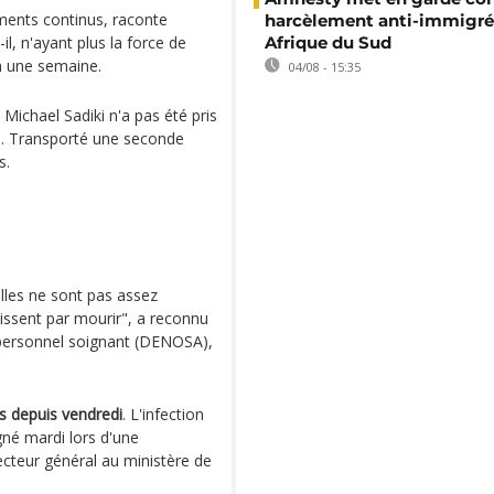
ments continus, raconte
harcèlement anti-immigré
-il, n'ayant plus la force de
Afrique du Sud
n une semaine.
04/08 - 15:35
, Michael Sadiki n'a pas été pris
l. Transporté une seconde
s.
elles ne sont pas assez
nissent par mourir", a reconnu
personnel soignant (DENOSA),
s depuis vendredi
. L'infection
gné mardi lors d'une
ecteur général au ministère de