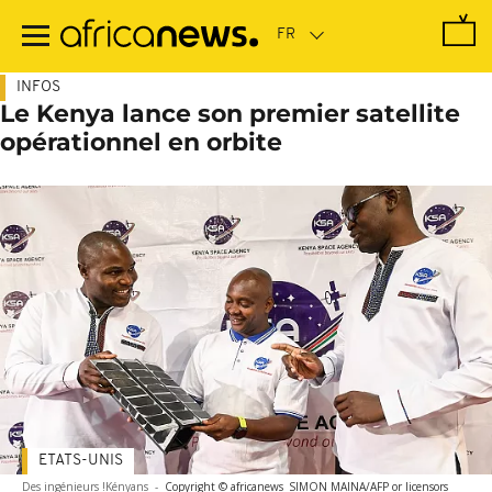
Passer
au
contenu
principal
INFOS
Le Kenya lance son premier satellite
opérationnel en orbite
ETATS-UNIS
Des ingénieurs !Kényans
-
Copyright © africanews
SIMON MAINA/AFP or licensors