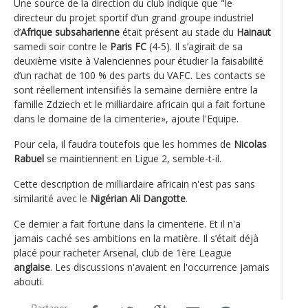
Une source de la direction du club indique que "le
directeur du projet sportif d’un grand groupe industriel
d’
Afrique subsaharienne
était présent au stade du
Hainaut
samedi soir contre le
Paris FC
(4-5). Il s’agirait de sa
deuxième visite à Valenciennes pour étudier la faisabilité
d’un rachat de 100 % des parts du VAFC. Les contacts se
sont réellement intensifiés la semaine dernière entre la
famille Zdziech et le milliardaire africain qui a fait fortune
dans le domaine de la cimenterie», ajoute l'Equipe.
Pour cela, il faudra toutefois que les hommes de
Nicolas
Rabuel
se maintiennent en Ligue 2, semble-t-il.
Cette description de milliardaire africain n'est pas sans
similarité avec le
Nigérian Ali Dangotte
.
Ce dernier a fait fortune dans la cimenterie. Et il n'a
jamais caché ses ambitions en la matière. Il s’était déjà
placé pour racheter Arsenal, club de 1ère League
anglaise
. Les discussions n'avaient en l'occurrence jamais
abouti.