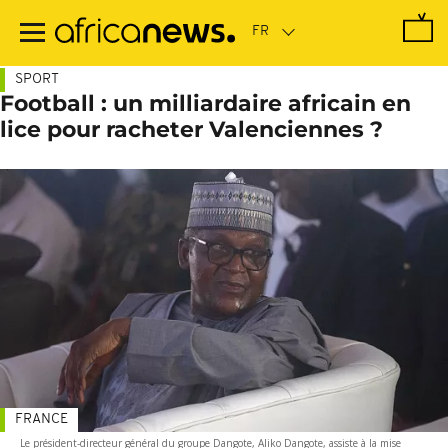
Passer
au
contenu
principal
SPORT
Football : un milliardaire africain en
lice pour racheter Valenciennes ?
FRANCE
Le président-directeur général du groupe Dangote, Aliko Dangote, assiste à la mise