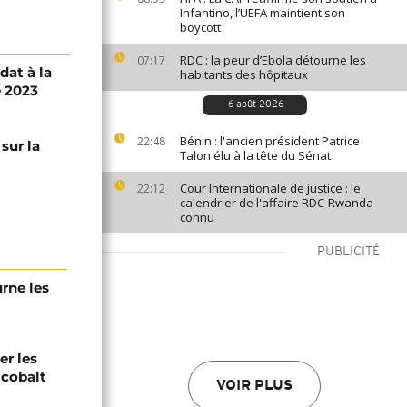
Infantino, l’UEFA maintient son
boycott
RDC : la peur d’Ebola détourne les
07:17
dat à la
habitants des hôpitaux
e 2023
6 août 2026
Bénin : l'ancien président Patrice
22:48
sur la
Talon élu à la tête du Sénat
Cour Internationale de justice : le
22:12
calendrier de l'affaire RDC-Rwanda
connu
PUBLICITÉ
urne les
er les
 cobalt
VOIR PLUS