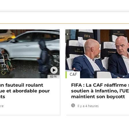
CAF
02:16
n fauteuil roulant
FIFA : La CAF réaffirme
ue et abordable pour
soutien à Infantino, l’U
nts
maintient son boycott
ure
Il y a 4 heures