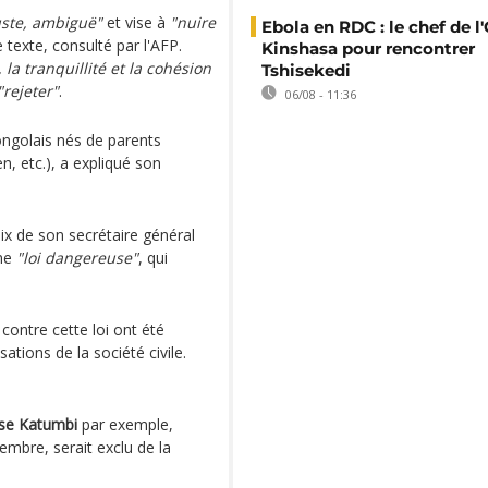
juste, ambiguë"
et vise à
"nuire
Ebola en RDC : le chef de l
le texte, consulté par l'AFP.
Kinshasa pour rencontrer
 la tranquillité et la cohésion
Tshisekedi
"rejeter"
.
06/08 - 11:36
ongolais nés de parents
n, etc.), a expliqué son
oix de son secrétaire général
une
"loi dangereuse"
, qui
contre cette loi ont été
ations de la société civile.
se Katumbi
par exemple,
embre, serait exclu de la