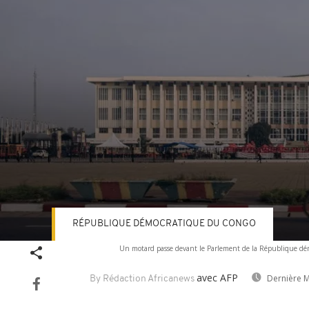
RÉPUBLIQUE DÉMOCRATIQUE DU CONGO
Volume
Un motard passe devant le Parlement de la République dém
90%
avec AFP
Dernière M
By Rédaction Africanews