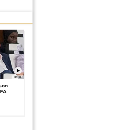
01:00
 son
EFA