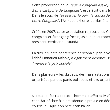
Cette proposition de loi
"sur la congolité est in
à une catégorie de Congolais"
, est-il écrit dans 
Dans le souci de
"préserver la paix, la concorde,
entre Congolais"
, l'Asmeco exhorte les élus à la
Créée en 2007, cette association regroupe les C
congolais et étranger (africain, asiatique, europée
président
Ferdinand Lokunda
.
La très influente conférence épiscopale, par la v
l'abbé Donatien Nshole
, a également dénoncé 
"menace la paix sociale"
.
Dans plusieurs villes du pays, des manifestations 
organisées par des partis politiques et des organis
Si cette loi était adoptée, l'homme d'affaires
Moï
candidat déclaré à la présidentielle prévue en déc
course, puisque son père était italien.