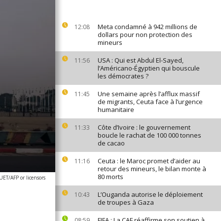
Meta condamné à 942 millions de
12:08
dollars pour non protection des
mineurs
USA : Qui est Abdul El-Sayed,
11:56
l’Américano-Égyptien qui bouscule
les démocrates ?
Une semaine après l’afflux massif
11:45
de migrants, Ceuta face à l’urgence
humanitaire
Côte d’Ivoire : le gouvernement
11:33
boucle le rachat de 100 000 tonnes
de cacao
Ceuta : le Maroc promet d’aider au
11:16
retour des mineurs, le bilan monte à
80 morts
ET/AFP or licensors
L’Ouganda autorise le déploiement
10:43
de troupes à Gaza
FIFA : La CAF réaffirme son soutien à
08:59