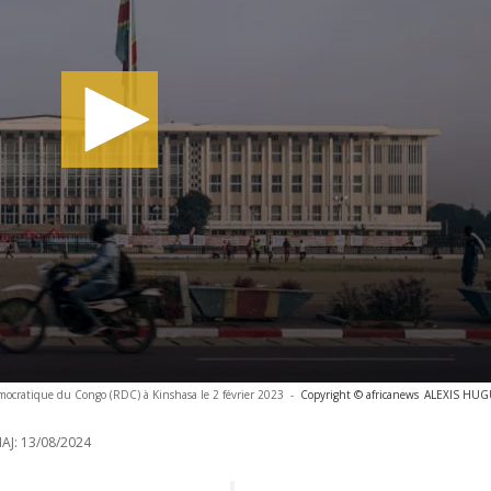
ocratique du Congo (RDC) à Kinshasa le 2 février 2023
-
Copyright © africanews
ALEXIS HUGU
AJ:
13/08/2024