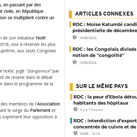
, en passant par des
é civile, en République
ARTICLES CONNEXES
on se multiplient contre un
RDC : Moïse Katumbi candi
présidentielle de décembr
 de son initiateur
Noël
13/08/2024
2018, vise à réserver les plus
RDC : les Congolais divisés 
 suprême, aux seuls Congolais
notion de ''congolité''
13/08/2024
e texte, jugé
"dangereux"
par
nt de revenir dans le débat
ion dans le programme de la
SUR LE MÊME PAYS
RDC : la peur d’Ebola déto
habitants des hôpitaux
, des membres de l'
Association
ant le siège du
Parlement
et
Il y a 7 heures
 expriment leur opposition à
RDC : interdiction d’export
concentrés de cuivre et de
06/08 - 12:25