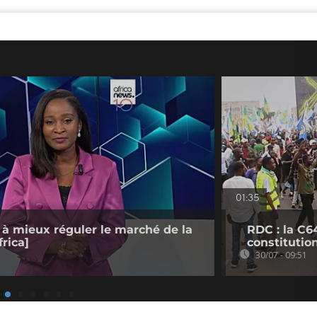
01:35
 à mieux réguler le marché de la
RDC : la C6
rica]
constitutio
30/07 - 09:51