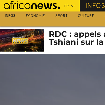
Passer
INFO
au
contenu
INFOS
ECONOMIE
SPORT
CULTURE
principal
RDC : appels 
Tshiani sur la