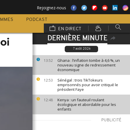
Rejoignez-nous
AMMES
PODCAST
EN DIRECT
DERNIÈRE MINUTE
oi
7 août 2026
Ghana : l’inflation tombe à 4,6 %, un
13:52
nouveau signe de redressement
économique
Sénégal : trois TikTokeurs
12:53
emprisonnés pour avoir critiqué le
président Faye
Kenya : un fauteuil roulant
12:48
écologique et abordable pour les
enfants
PUBLICITÉ