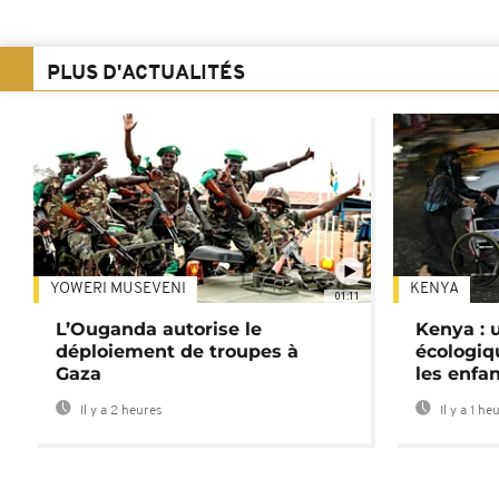
PLUS D'ACTUALITÉS
YOWERI MUSEVENI
KENYA
01:11
L’Ouganda autorise le
Kenya : u
déploiement de troupes à
écologiq
Gaza
les enfa
Il y a 2 heures
Il y a 1 he