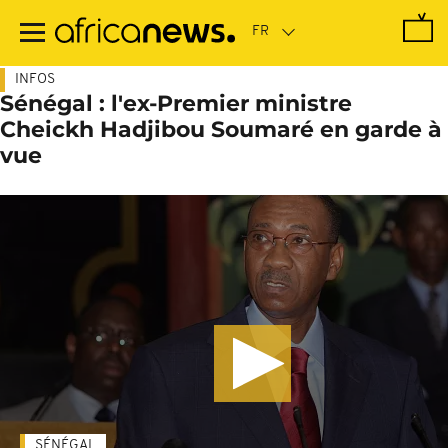
Passer
au
contenu
principal
INFOS
Sénégal : l'ex-Premier ministre
Cheickh Hadjibou Soumaré en garde à
vue
SÉNÉGAL