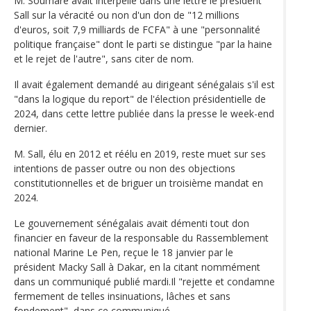
M. Soumaré avait interpellé dans une lettre le président
Sall sur la véracité ou non d'un don de "12 millions
d'euros, soit 7,9 milliards de FCFA" à une "personnalité
politique française" dont le parti se distingue "par la haine
et le rejet de l'autre", sans citer de nom.
Il avait également demandé au dirigeant sénégalais s'il est
"dans la logique du report" de l'élection présidentielle de
2024, dans cette lettre publiée dans la presse le week-end
dernier.
M. Sall, élu en 2012 et réélu en 2019, reste muet sur ses
intentions de passer outre ou non des objections
constitutionnelles et de briguer un troisième mandat en
2024.
Le gouvernement sénégalais avait démenti tout don
financier en faveur de la responsable du Rassemblement
national Marine Le Pen, reçue le 18 janvier par le
président Macky Sall à Dakar, en la citant nommément
dans un communiqué publié mardi.Il "rejette et condamne
fermement de telles insinuations, lâches et sans
fondement", dans ce communiqué.