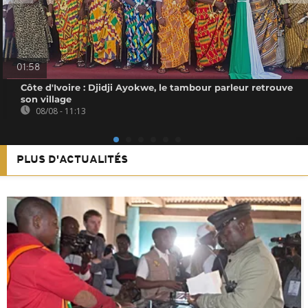
01:58
Côte d'Ivoire : Djidji Ayokwe, le tambour parleur retrouve
son village
08/08 - 11:13
PLUS D'ACTUALITÉS