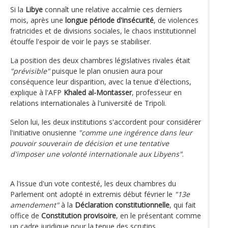
Si la
Libye
connaît une relative accalmie ces derniers
mois, après une
longue période d'insécurité
, de violences
fratricides et de divisions sociales, le chaos institutionnel
étouffe l'espoir de voir le pays se stabiliser.
La position des deux chambres législatives rivales était
"prévisible"
puisque le plan onusien aura pour
conséquence leur disparition, avec la tenue d'élections,
explique à l'AFP
Khaled al-Montasser
, professeur en
relations internationales à l'université de Tripoli.
Selon lui, les deux institutions s'accordent pour considérer
l'initiative onusienne
"comme une ingérence dans leur
pouvoir souverain de décision et une tentative
d'imposer une volonté internationale aux Libyens"
.
A l'issue d'un vote contesté, les deux chambres du
Parlement ont adopté in extremis début février le
"13e
amendement"
à la
Déclaration constitutionnelle
, qui fait
office de
Constitution provisoire
, en le présentant comme
un cadre juridique pour la tenue des scrutins.