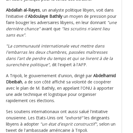
Abdallah al-Rayes
, un analyste politique libyen, voit dans
l'initiative d'
Abdoulaye Bathily
un moyen de pression pour
faire bouger les adversaires libyens, en leur donnant
"une
dernière chance"
avant que
"les scrutins n'aient lieu
sans eux"
.
"La communauté internationale veut mettre dans
l'embarras les deux chambres, passées maîtresses
dans l'art de perdre du temps et qui se livrent à de la
surenchère politique"
, dit l'expert à l'AFP.
A Tripoli, le gouvernement d'union, dirigé par
Abdelhamid
Dbeibah
, a de son côté affiché sa volonté de coopérer
avec le plan de M. Bathily, en appelant l'ONU à apporter
une aide technique et logistique pour organiser
rapidement ces élections.
Ses soutiens internationaux ont aussi salué l'initiative
onusienne. Les Etats-Unis ont
"exhorté"
les dirigeants
libyens à adopter
"un état d'esprit constructif"
, selon un
tweet de l'ambassade américaine à Tripoli.