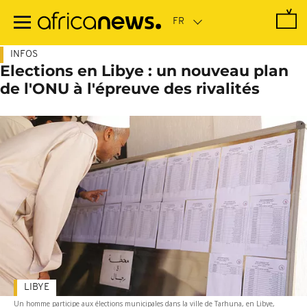
Passer
au
contenu
principal
INFOS
Elections en Libye : un nouveau plan
de l'ONU à l'épreuve des rivalités
LIBYE
Un homme participe aux élections municipales dans la ville de Tarhuna, en Libye,