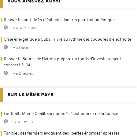
VOUS AIMEREZ AUSSI
Kenya : la mort de 15 éléphants dans un parc fait polémique
Il y a 37 minutes
Crise énergétique à Cuba : vivre au rythme des coupures d'électricité
Il y a 1 heure
Kenya : la Bourse de Nairobi prépare un fonds d’investissement
consacré à l’IA
Il y a 2 heures
SUR LE MÊME PAYS
Football : Moïne Chaâbani nommé sélectionneur de la Tunisie
29/07 - 15:30
Tunisie : des fermiers évoquent des ''pertes énormes'' après les