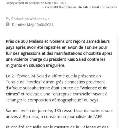
Boigny airport in Abidjan, on March 04, 2023.
-
Copyright © africanews
SIA KAMBOU/AFP or licensors
By Rédaction Africanews
Dernière MAJ:
13/08/2024
Près de 300 Maliens et Ivoiriens ont rejoint samedi leurs
pays après avoir été rapatriés en avion de Tunisie pour
fuir des agressions et des manifestations d'hostilité après
une violente charge du président Kais Saied contre les
migrants en situation irrégulière.
Le 21 février, M. Saied a affirmé que la présence en
Tunisie de "hordes" d'immigrés clandestins provenant
d'Afrique subsaharienne était source de
"violence et de
crimes"
et relevait d'une "entreprise criminelle" visant à
"changer la composition démographique" du pays.
Samedi en fin de journée, 135 ressortissants maliens sont
arrivés à Bamako, a constaté un journaliste de l'AFP.
Ils ont été accueillis par le ministre de la Défense et des