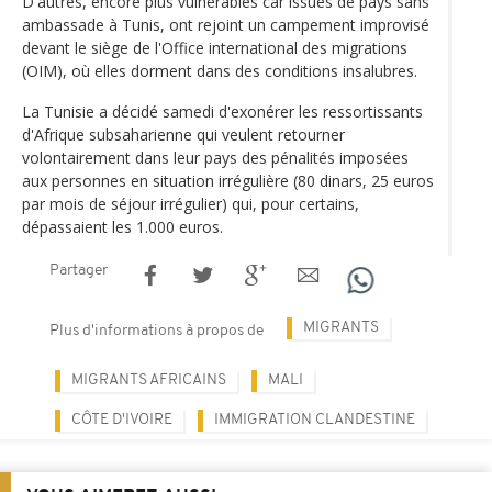
D'autres, encore plus vulnérables car issues de pays sans
ambassade à Tunis, ont rejoint un campement improvisé
devant le siège de l'Office international des migrations
(OIM), où elles dorment dans des conditions insalubres.
La Tunisie a décidé samedi d'exonérer les ressortissants
d'Afrique subsaharienne qui veulent retourner
volontairement dans leur pays des pénalités imposées
aux personnes en situation irrégulière (80 dinars, 25 euros
par mois de séjour irrégulier) qui, pour certains,
dépassaient les 1.000 euros.
Partager
MIGRANTS
Plus d'informations à propos de
MIGRANTS AFRICAINS
MALI
CÔTE D'IVOIRE
IMMIGRATION CLANDESTINE