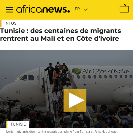
Passer
au
contenu
principal
INFOS
Tunisie : des centaines de migrants
rentrent au Mali et en Côte d'Ivoire
TUNISIE
Ivorian migrants disembark a repatriation plane from Tunisia at Felix Houphouet