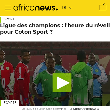
Passer
au
contenu
principal
SPORT
Ligue des champions : l'heure du réveil
pour Coton Sport ?
EGYPTE
Les joueurs de Coton Sport déterminés
-
Copyright © africanews
AP