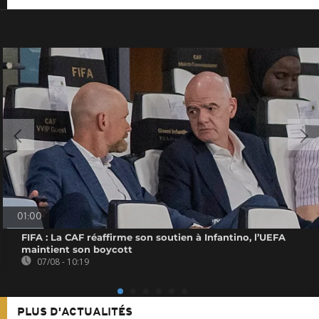
01:00
FIFA : La CAF réaffirme son soutien à Infantino, l’UEFA
maintient son boycott
07/08 - 10:19
PLUS D'ACTUALITÉS