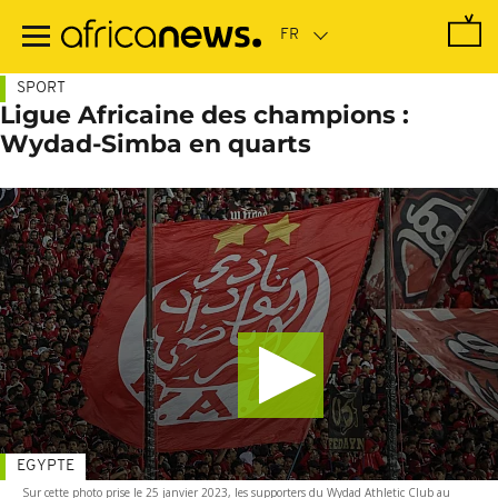
Passer
au
contenu
principal
SPORT
Ligue Africaine des champions :
Wydad-Simba en quarts
EGYPTE
Sur cette photo prise le 25 janvier 2023, les supporters du Wydad Athletic Club au