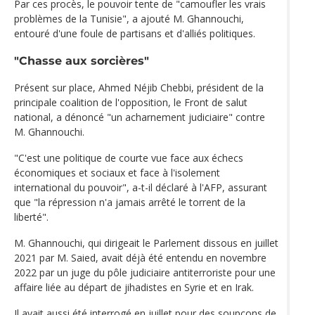
Par ces procès, le pouvoir tente de "camoufler les vrais
problèmes de la Tunisie", a ajouté M. Ghannouchi,
entouré d'une foule de partisans et d'alliés politiques.
"Chasse aux sorcières"
Présent sur place, Ahmed Néjib Chebbi, président de la
principale coalition de l'opposition, le Front de salut
national, a dénoncé "un acharnement judiciaire" contre
M. Ghannouchi.
"C'est une politique de courte vue face aux échecs
économiques et sociaux et face à l'isolement
international du pouvoir", a-t-il déclaré à l'AFP, assurant
que "la répression n'a jamais arrêté le torrent de la
liberté".
M. Ghannouchi, qui dirigeait le Parlement dissous en juillet
2021 par M. Saied, avait déjà été entendu en novembre
2022 par un juge du pôle judiciaire antiterroriste pour une
affaire liée au départ de jihadistes en Syrie et en Irak.
Il avait aussi été interrogé en juillet pour des soupçons de