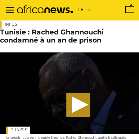
Passer
au
contenu
principal
INFOS
Tunisie : Rached Ghannouchi
condamné à un an de prison
TUNISIE
Le président du parti islamiste Ennahda, Rached Ghannouchi, quitte la salle après