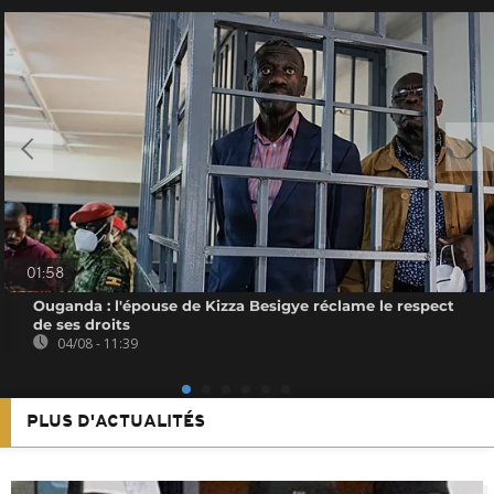
01:58
Ouganda : l'épouse de Kizza Besigye réclame le respect
de ses droits
04/08 - 11:39
PLUS D'ACTUALITÉS