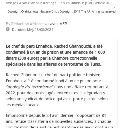
avoir pris la parole lors d'un meeting à Tunis, en Tunisie, le jeudi 3 octobre 2019.
-
Copyright © africanews
Hassene Dridi/Copyright 2019 The AP. All rights reserved.
avec AFP
By Rédaction Africanews
Dernière MAJ:
13/08/2024
Le chef du parti Ennahda, Rached Ghannouchi, a été
condamné à un an de prison et une amende de 1 000
dinars (300 euros) par la Chambre correctionnelle
spécialisée dans les affaires de terrorisme de Tunis.
Rached Ghannouchi, chef du parti politique tunisien
Ennahda, a été condamné lundi à un de prison pour
"apologie du terrorisme"
dans une affaire remontant à
2022, pour des mots jugés extrémistes et dégradants
selon un syndicat de police qui avait porté plainte selon
les médias locaux.
Emprisonné depuis le 24 avril dernier, l’opposant de 81
ans, refuse d’assister à de nouvelles audiences, à chaque
convocation de la justice, estimant ne pas avoir droit à un