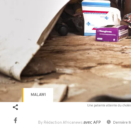
MALAWI
Une patiente atteinte du choléra
avec AFP
Dernière M
By Rédaction Africanews