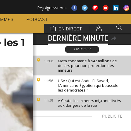
Rejoignez-nous
AMMES
PODCAST
EN DIRECT
DERNIÈRE MINUTE
les 1
7 août 2026
Meta condamné à 942 millions de
12:08
dollars pour non protection des
mineurs
USA : Qui est Abdul El-Sayed,
11:56
l’Américano-Égyptien qui bouscule
les démocrates ?
À Ceuta, les mineurs migrants livrés
11:45
aux dangers de la rue
PUBLICITÉ