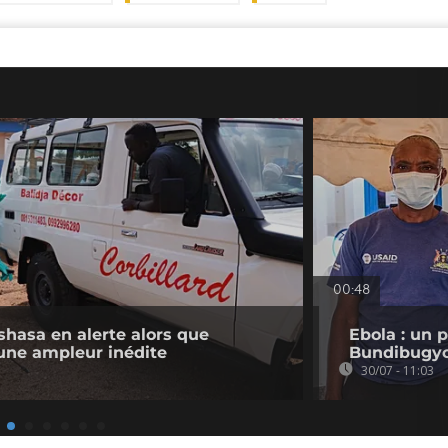
00:48
shasa en alerte alors que
Ebola : un 
 une ampleur inédite
Bundibugyo
30/07 - 11:03