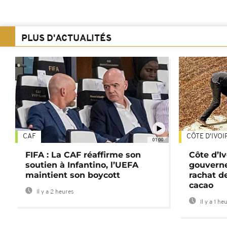
PLUS D'ACTUALITÉS
CAF
CÔTE D'IVOI
01:00
FIFA : La CAF réaffirme son
Côte d’Ivo
soutien à Infantino, l’UEFA
gouverne
maintient son boycott
rachat d
cacao
Il y a 2 heures
Il y a 1 he