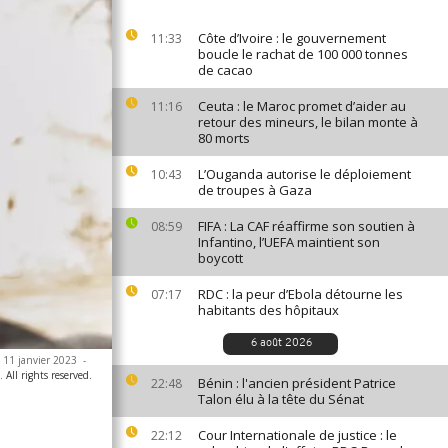
Côte d’Ivoire : le gouvernement
11:33
boucle le rachat de 100 000 tonnes
de cacao
Ceuta : le Maroc promet d’aider au
11:16
retour des mineurs, le bilan monte à
80 morts
L’Ouganda autorise le déploiement
10:43
de troupes à Gaza
FIFA : La CAF réaffirme son soutien à
08:59
Infantino, l’UEFA maintient son
boycott
RDC : la peur d’Ebola détourne les
07:17
habitants des hôpitaux
6 août 2026
e 11 janvier 2023
-
All rights reserved.
Bénin : l'ancien président Patrice
22:48
Talon élu à la tête du Sénat
Cour Internationale de justice : le
22:12