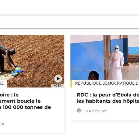
RE
RÉPUBLIQUE DÉMOCRATIQUE 
00:51
ire : le
RDC : la peur d’Ebola d
ment boucle le
les habitants des hôpit
e 100 000 tonnes de
Il y a 5 heures
ure