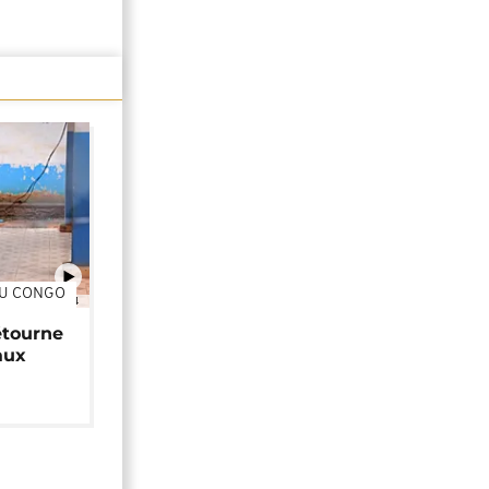
DU CONGO
01:34
étourne
aux