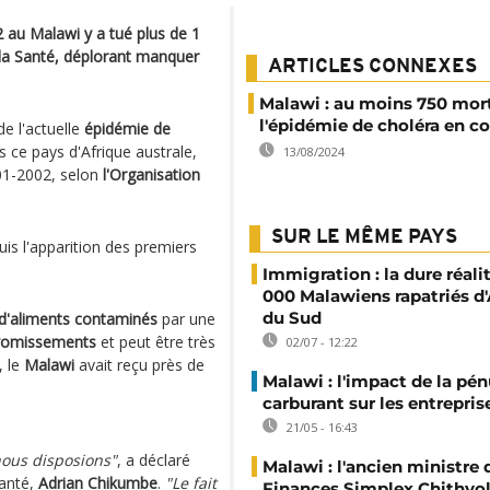
 au Malawi y a tué plus de 1
la Santé, déplorant manquer
ARTICLES CONNEXES
Malawi : au moins 750 mor
l'épidémie de choléra en c
de l'actuelle
épidémie de
 ce pays d'Afrique australe,
13/08/2024
01-2002, selon
l'Organisation
SUR LE MÊME PAYS
is l'apparition des premiers
Immigration : la dure réali
000 Malawiens rapatriés d'
du Sud
d'aliments contaminés
par une
vomissements
et peut être très
02/07 - 12:22
, le
Malawi
avait reçu près de
Malawi : l'impact de la pén
carburant sur les entrepris
21/05 - 16:43
nous disposions"
, a déclaré
Malawi : l'ancien ministre 
Santé,
Adrian Chikumbe
.
"Le fait
Finances Simplex Chithyol