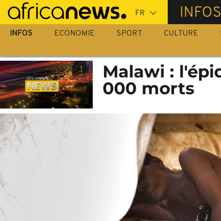
Passer
INFO
au
contenu
INFOS
ECONOMIE
SPORT
CULTURE
principal
Malawi : l'ép
000 morts