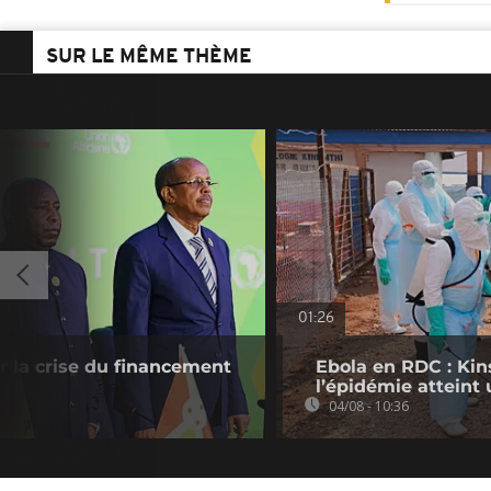
SUR LE MÊME THÈME
01:26
ur la crise du financement
Ebola en RDC : Kin
l’épidémie atteint
04/08 - 10:36