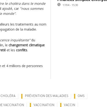
ntre le choléra dans le monde
17/04 - 15:30
-il ajouté, car
"nous sommes
 le monde"
.
illeurs les traitements au nom
ropagation de la maladie.
cence inquiétante"
du
in, le
changement climatique
reté
et les
conflits
.
n et 4 millions de personnes
E CHOLÉRA
PRÉVENTION DES MALADIES
OMS
E VACCINATION
VACCINATION
VACCIN