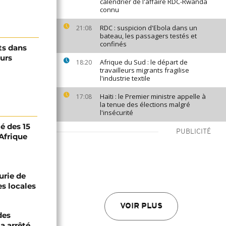
calendrier de l'affaire RDC-Rwanda
connu
RDC : suspicion d'Ebola dans un
21:08
bateau, les passagers testés et
confinés
ts dans
ours
Afrique du Sud : le départ de
18:20
travailleurs migrants fragilise
l'industrie textile
Haïti : le Premier ministre appelle à
17:08
la tenue des élections malgré
l'insécurité
té des 15
PUBLICITÉ
Afrique
urie de
es locales
VOIR PLUS
des
a arrêté