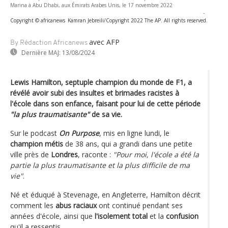
Marina à Abu Dhabi, aux Émirats Arabes Unis, le 17 novembre 2022
-
Copyright © africanews
Kamran Jebreili/Copyright 2022 The AP. All rights reserved.
avec AFP
By Rédaction Africanews
Dernière MAJ:
13/08/2024
Lewis Hamilton, septuple champion du monde de F1, a
révélé avoir subi des insultes et brimades racistes à
l'école dans son enfance, faisant pour lui de cette période
"la plus traumatisante"
de sa vie.
Sur le podcast
On Purpose
, mis en ligne lundi, le
champion métis
de 38 ans, qui a grandi dans une petite
ville près de
Londres
, raconte :
"Pour moi, l'école a été la
partie la plus traumatisante et la plus difficile de ma
vie"
.
Né et éduqué à Stevenage, en Angleterre, Hamilton décrit
comment les
abus raciaux
ont continué pendant ses
années d'école, ainsi que
l'isolement total
et la
confusion
qu'il a ressentis.