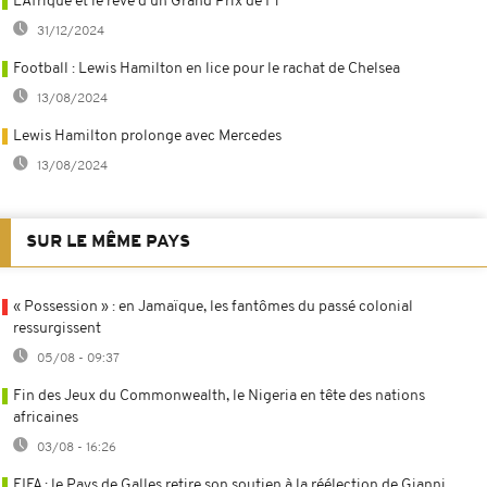
L’Afrique et le rêve d’un Grand Prix de F1
31/12/2024
Football : Lewis Hamilton en lice pour le rachat de Chelsea
13/08/2024
Lewis Hamilton prolonge avec Mercedes
13/08/2024
SUR LE MÊME PAYS
« Possession » : en Jamaïque, les fantômes du passé colonial
ressurgissent
05/08 - 09:37
Fin des Jeux du Commonwealth, le Nigeria en tête des nations
africaines
03/08 - 16:26
FIFA : le Pays de Galles retire son soutien à la réélection de Gianni