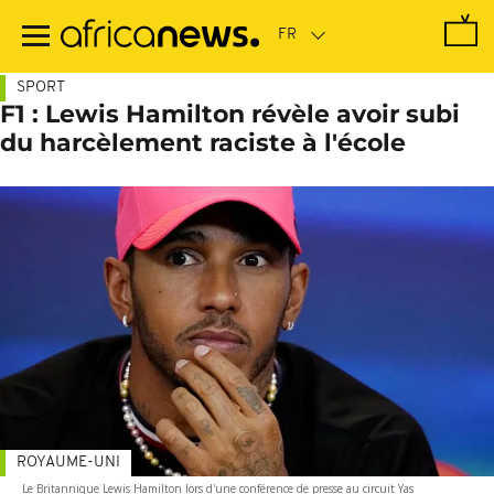
Passer
au
contenu
principal
SPORT
F1 : Lewis Hamilton révèle avoir subi
du harcèlement raciste à l'école
ROYAUME-UNI
Le Britannique Lewis Hamilton lors d'une conférence de presse au circuit Yas