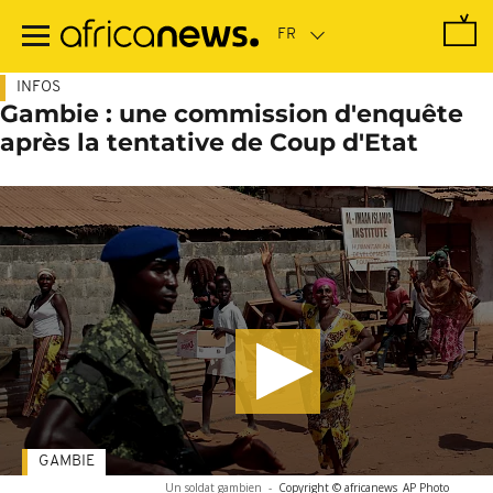
Passer
au
contenu
principal
INFOS
Gambie : une commission d'enquête
après la tentative de Coup d'Etat
GAMBIE
Un soldat gambien
-
Copyright © africanews
AP Photo