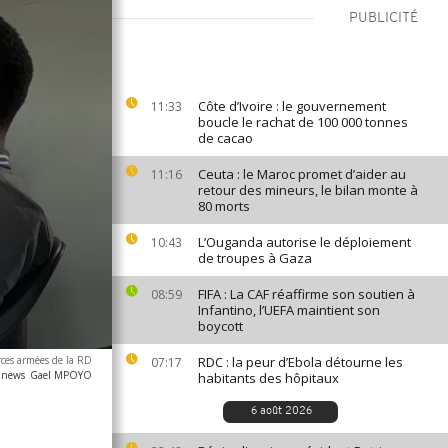
PUBLICITÉ
Côte d’Ivoire : le gouvernement
11:33
boucle le rachat de 100 000 tonnes
de cacao
Ceuta : le Maroc promet d’aider au
11:16
retour des mineurs, le bilan monte à
80 morts
L’Ouganda autorise le déploiement
10:43
de troupes à Gaza
FIFA : La CAF réaffirme son soutien à
08:59
Infantino, l’UEFA maintient son
boycott
ces armées de la RD
RDC : la peur d’Ebola détourne les
07:17
canews
Gael MPOYO
habitants des hôpitaux
6 août 2026