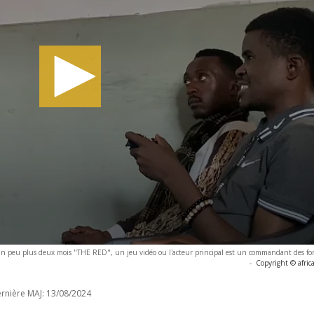
un peu plus deux mois "THE RED", un jeu vidéo ou l'acteur principal est un commandant des for
-
Copyright © afri
rnière MAJ:
13/08/2024