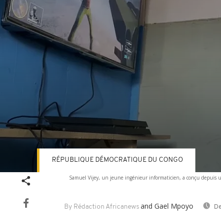
RÉPUBLIQUE DÉMOCRATIQUE DU CONGO
Volume
Samuel Vijey, un jeune ingénieur informaticien, a conçu depuis 
90%
and Gael Mpoyo
De
By Rédaction Africanews