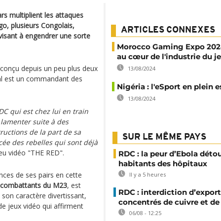
s multiplient les attaques
o, plusieurs Congolais,
ARTICLES CONNEXES
 visant à engendrer une sorte
Morocco Gaming Expo 2024
au cœur de l'industrie du j
a conçu depuis un peu plus deux
13/08/2024
ipal est un commandant des
Nigéria : l'eSport en plein e
13/08/2024
 qui est chez lui en train
 lamenter suite à des
ructions de la part de sa
SUR LE MÊME PAYS
ée des rebelles qui sont déjà
jeu vidéo "THE RED".
RDC : la peur d’Ebola déto
habitants des hôpitaux
ences de ses pairs en cette
Il y a 5 heures
combattants du M23
, est
RDC : interdiction d’export
 son caractère divertissant,
concentrés de cuivre et de
 jeux vidéo qui affirment
06/08 - 12:25