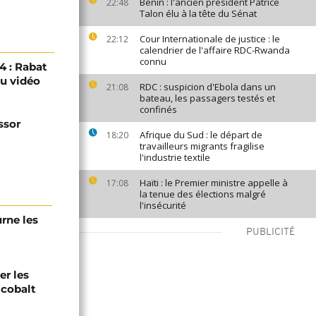
Bénin : l'ancien président Patrice
22:48
Talon élu à la tête du Sénat
Cour Internationale de justice : le
22:12
calendrier de l'affaire RDC-Rwanda
connu
 : Rabat
eu vidéo
RDC : suspicion d'Ebola dans un
21:08
bateau, les passagers testés et
confinés
ssor
Afrique du Sud : le départ de
18:20
travailleurs migrants fragilise
l'industrie textile
Haïti : le Premier ministre appelle à
17:08
la tenue des élections malgré
l'insécurité
urne les
PUBLICITÉ
er les
 cobalt