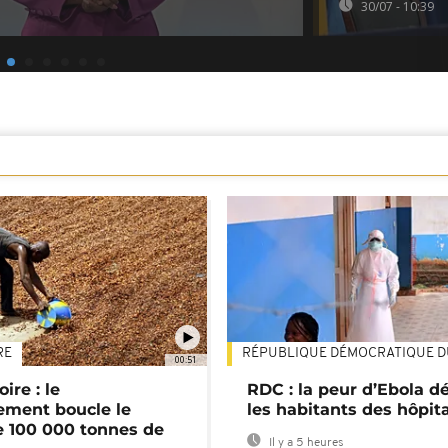
30/07 - 10:39
RE
RÉPUBLIQUE DÉMOCRATIQUE 
00:51
ire : le
RDC : la peur d’Ebola d
ment boucle le
les habitants des hôpit
e 100 000 tonnes de
Il y a 5 heures