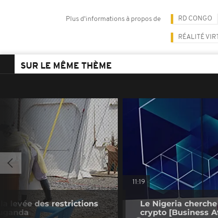
RD CONGO
Plus d'informations à propos de
RÉALITÉ VI
SUR LE MÊME THÈME
11:19
la levée des restrictions
Le Nigeria cherche
Ouganda
crypto [Business Af