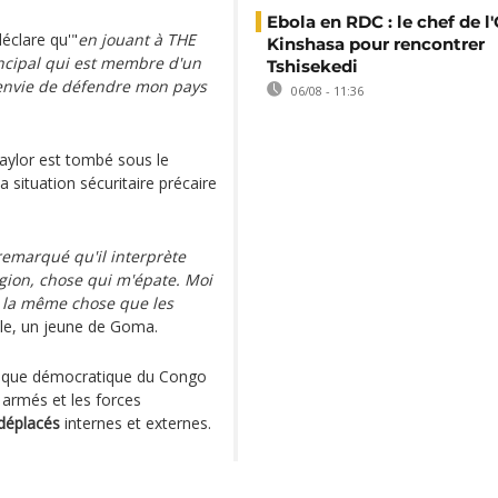
Ebola en RDC : le chef de l
éclare qu'"
en jouant à THE
Kinshasa pour rencontrer
incipal qui est membre d'un
Tshisekedi
envie de défendre mon pays
06/08 - 11:36
ylor est tombé sous le
a situation sécuritaire précaire
 remarqué qu'il interprète
égion, chose qui m'épate. Moi
r la même chose que les
ule, un jeune de Goma.
blique démocratique du Congo
 armés et les forces
 déplacés
internes et externes.