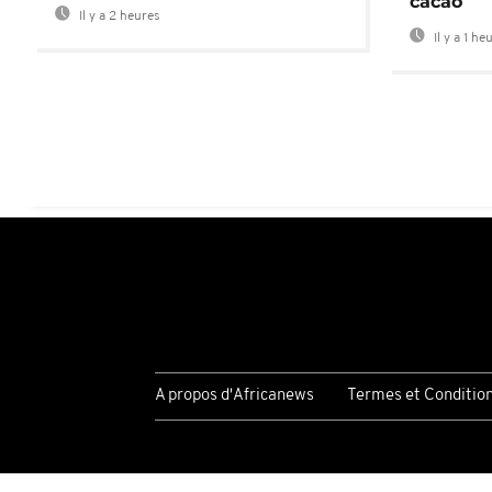
cacao
Il y a 2 heures
Il y a 1 he
A propos d'Africanews
Termes et Conditio