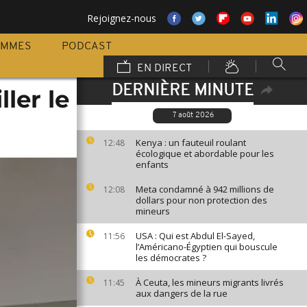
Rejoignez-nous
AMMES
PODCAST
EN DIRECT
DERNIÈRE MINUTE
ler le
7 août 2026
Kenya : un fauteuil roulant
12:48
écologique et abordable pour les
enfants
Meta condamné à 942 millions de
12:08
dollars pour non protection des
mineurs
USA : Qui est Abdul El-Sayed,
11:56
l’Américano-Égyptien qui bouscule
les démocrates ?
À Ceuta, les mineurs migrants livrés
11:45
aux dangers de la rue