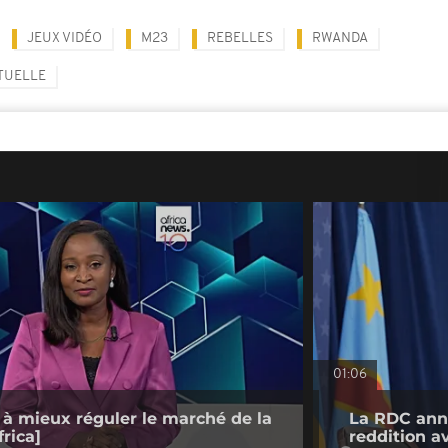
JEUX VIDÉO
M23
REBELLES
RWANDA
RTUELLE
01:06
 à mieux réguler le marché de la
La RDC anno
rica]
reddition a