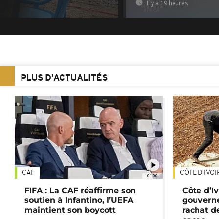
Il y a 19 heures
PLUS D'ACTUALITÉS
CAF
CÔTE D'IVOI
01:00
FIFA : La CAF réaffirme son
Côte d’Ivo
soutien à Infantino, l’UEFA
gouverne
maintient son boycott
rachat d