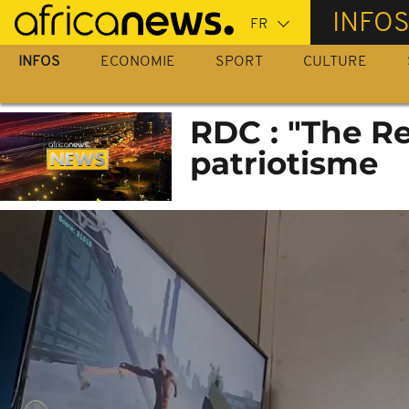
Passer
INFO
au
contenu
INFOS
ECONOMIE
SPORT
CULTURE
principal
RDC : "The Re
patriotisme