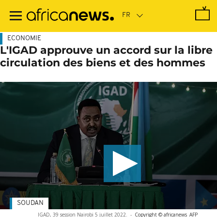
Passer
au
contenu
principal
ECONOMIE
L'IGAD approuve un accord sur la libre
circulation des biens et des hommes
SOUDAN
IGAD, 39 session Nairobi 5 juillet 2022.
-
Copyright © africanews
AFP