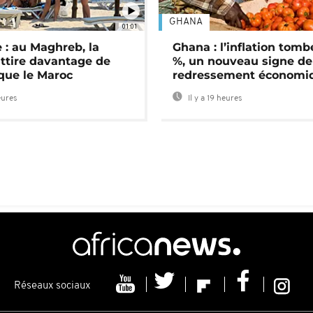
GHANA
01:01
 : au Maghreb, la
Ghana : l’inflation tomb
attire davantage de
%, un nouveau signe de
 que le Maroc
redressement économi
eures
Il y a 19 heures
Réseaux sociaux