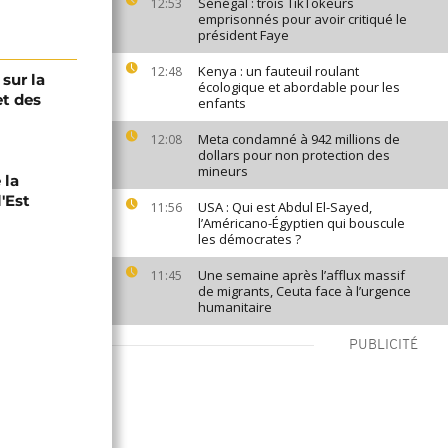
Sénégal : trois TikTokeurs
12:53
emprisonnés pour avoir critiqué le
président Faye
Kenya : un fauteuil roulant
12:48
sur la
écologique et abordable pour les
et des
enfants
Meta condamné à 942 millions de
12:08
dollars pour non protection des
mineurs
 la
'Est
USA : Qui est Abdul El-Sayed,
11:56
l’Américano-Égyptien qui bouscule
les démocrates ?
Une semaine après l’afflux massif
11:45
de migrants, Ceuta face à l’urgence
humanitaire
PUBLICITÉ