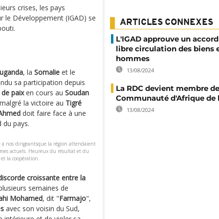
ieurs crises, les pays
ur le Développement (IGAD) se
ARTICLES CONNEXES
outi.
L'IGAD approuve un accord 
libre circulation des biens 
hommes
13/08/2024
uganda
, la
Somalie
et le
ndu sa participation depuis
La RDC devient membre de
 de paix
en cours au
Soudan
Communauté d'Afrique de l
 malgré la victoire au
Tigré
13/08/2024
 Ahmed
doit faire face à une
 du pays.
é à nos dirigeantsque la région attendaient
èmes actuels. Heureux du résultat et du
et la coopération.
discorde croissante entre la
 plusieurs semaines de
ahi Mohamed
, dit "
Farmajo
",
es
avec son voisin du Sud,
 intérieure et de violer sa