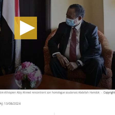
stre éthiopien Abiy Ahmed rencontrant son homologue soudanais Abdallah Hamdok
-
Copyright
AJ:
13/08/2024