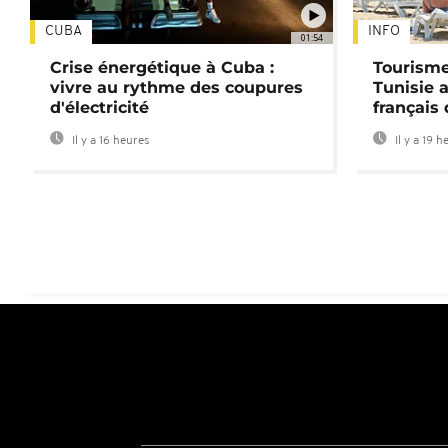
CUBA
INFO
01:54
Crise énergétique à Cuba :
Tourisme
vivre au rythme des coupures
Tunisie 
d'électricité
français
Il y a 16 heures
Il y a 19 h