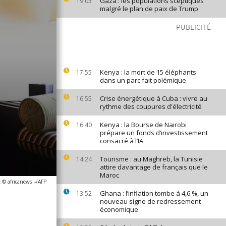
Gaza : les populations sceptiques
19:03
malgré le plan de paix de Trump
PUBLICITÉ
Kenya : la mort de 15 éléphants
17:55
dans un parc fait polémique
Crise énergétique à Cuba : vivre au
16:55
rythme des coupures d'électricité
Kenya : la Bourse de Nairobi
16:40
prépare un fonds d’investissement
consacré à l’IA
Tourisme : au Maghreb, la Tunisie
14:24
attire davantage de français que le
Maroc
 © africanews
-/AFP
Ghana : l’inflation tombe à 4,6 %, un
13:52
nouveau signe de redressement
économique