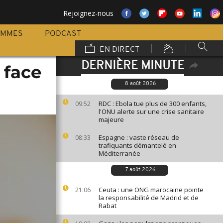
Rejoignez-nous
AMMES
PODCAST
EN DIRECT
DERNIÈRE MINUTE
 face
8 août 2026
RDC : Ebola tue plus de 300 enfants,
09:52
l'ONU alerte sur une crise sanitaire
majeure
Espagne : vaste réseau de
08:33
trafiquants démantelé en
Méditerranée
7 août 2026
Ceuta : une ONG marocaine pointe
21:06
la responsabilité de Madrid et de
Rabat