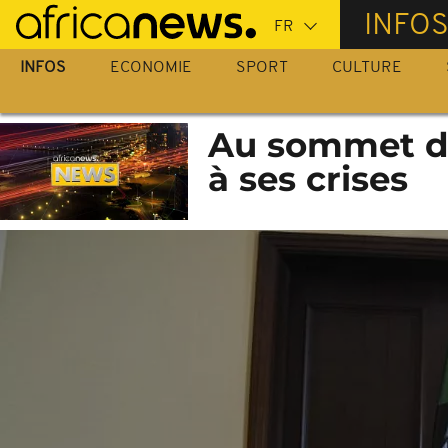
Passer
INFO
au
contenu
INFOS
ECONOMIE
SPORT
CULTURE
principal
Au sommet de 
à ses crises