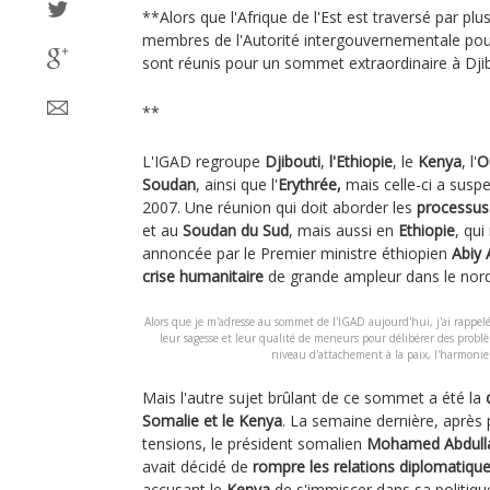
**Alors que l'Afrique de l'Est est traversé par plus
membres de l'Autorité intergouvernementale po
sont réunis pour un sommet extraordinaire à Djib
**
L'IGAD regroupe
Djibouti
,
l'Ethiopie
, le
Kenya
, l'
O
Soudan
, ainsi que l'
Erythrée,
mais celle-ci a suspe
2007. Une réunion qui doit aborder les
processus
et au
Soudan du Sud
, mais aussi en
Ethiopie
, qui
annoncée par le Premier ministre éthiopien
Abiy
crise humanitaire
de grande ampleur dans le nord
Alors que je m'adresse au sommet de l'IGAD aujourd'hui, j'ai rappel
leur sagesse et leur qualité de meneurs pour délibérer des probl
niveau d'attachement à la paix, l'harmonie 
Mais l'autre sujet brûlant de ce sommet a été la
Somalie et le Kenya
. La semaine dernière, après
tensions, le président somalien
Mohamed Abdull
avait décidé de
rompre les relations diplomatiqu
accusant le
Kenya
de s'immiscer dans sa politique