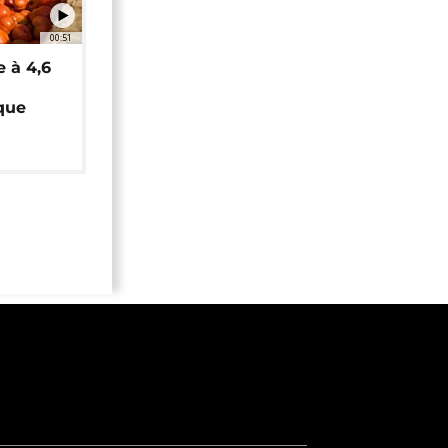
00:51
e à 4,6
que