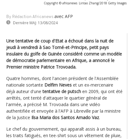
Copyright © africanews
Lintao Zhang/2018 Getty Images
avec AFP
By Rédaction Africanews
Dernière MAJ:
13/08/2024
Une tentative de coup d'Etat a échoué dans la nuit de
jeudi à vendredi à Sao Tomé-et-Principe, petit pays
insulaire du golfe de Guinée considéré comme un modèle
de démocratie parlementaire en Afrique, a annoncé le
Premier ministre Patrice Trovoada.
Quatre hommes, dont l'ancien président de l'Assemblée
nationale sortante
Delfim Neves
et un ex-mercenaire
déjà auteur d'une
tentative de putsch
en 2009, qui ont été
arrêtés, ont tenté d'attaquer le quartier général de
l'armée, a précisé M. Trovoada dans une vidéo
authentifiée et envoyée à l'AFP à Libreville par la ministre
de la Justice
Ilsa Maria dos Santos Amado Vaz
.
Le chef du gouvernement, qui apparaît assis à un bureau,
les traits fatigués, en tee-shirt sous un vêtement de pluie,