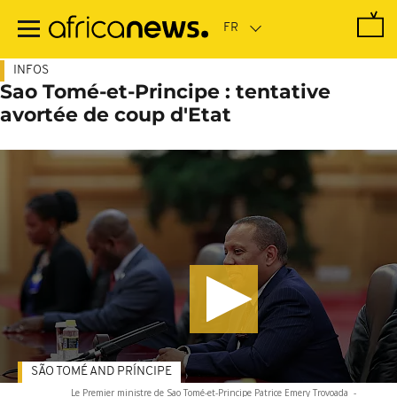
Passer
au
contenu
principal
INFOS
Sao Tomé-et-Principe : tentative
avortée de coup d'Etat
SÃO TOMÉ AND PRÍNCIPE
Le Premier ministre de Sao Tomé-et-Principe Patrice Emery Trovoada
-