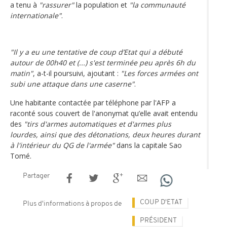
a tenu à
"rassurer"
la population et
"la communauté
internationale"
.
"Il y a eu une tentative de coup d’Etat qui a débuté
autour de 00h40 et (...) s'est terminée peu après 6h du
matin"
, a-t-il poursuivi, ajoutant :
"Les forces armées ont
subi une attaque dans une caserne"
.
Une habitante contactée par téléphone par l'AFP a
raconté sous couvert de l'anonymat qu’elle avait entendu
des
"tirs d'armes automatiques et d'armes plus
lourdes, ainsi que des détonations, deux heures durant
à l'intérieur du QG de l'armée"
dans la capitale Sao
Tomé.
Partager
COUP D'ETAT
Plus d'informations à propos de
PRÉSIDENT