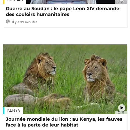
SOUDAN
01:25
Guerre au Soudan : le pape Léon XIV demande
des couloirs humanitaires
Il y a 39 minutes
KENYA
02:39
Journée mondiale du lion : au Kenya, les fauves
face à la perte de leur habitat