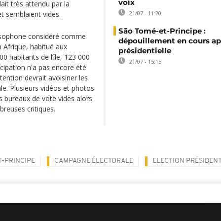
voix
it très attendu par la
fet semblaient vides.
21/07 - 11:20
São Tomé-et-Principe :
 lusophone considéré comme
dépouillement en cours ap
 Afrique, habitué aux
présidentielle
00 habitants de l’île, 123 000
21/07 - 15:15
ticipation n'a pas encore été
tention devrait avoisiner les
e. Plusieurs vidéos et photos
s bureaux de vote vides alors
breuses critiques.
T-PRINCIPE
CAMPAGNE ÉLECTORALE
ELECTION PRÉSIDENT