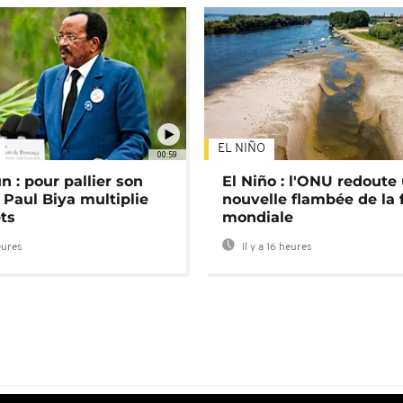
EL NIÑO
00:59
 : pour pallier son
El Niño : l'ONU redoute
 Paul Biya multiplie
nouvelle flambée de la 
ts
mondiale
eures
Il y a 16 heures