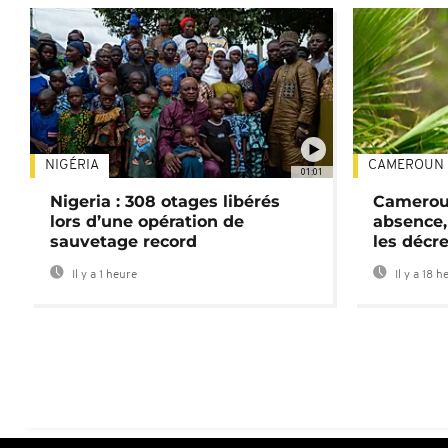
NIGÉRIA
CAMEROUN
01:01
Nigeria : 308 otages libérés
Cameroun
lors d’une opération de
absence,
sauvetage record
les décre
Il y a 1 heure
Il y a 18 h