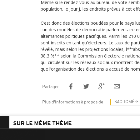
Même si le rendez-vous au bureau de vote sembla
population, le jour J, les endroits prévus à cet ef
C’est donc des élections boudées pour le pays
l'un des modèles de démocratie parlementaire en
alternances politiques pacifiques. Parmi les 210 0
sont inscrits en tant qu'électeurs. Le taux de par
révélé, mais selon les projections locales, l**'abs
38,3 %** selon la Commission électorale national
qui circulent sur les réseaux sociaux montrent de
que l’organisation des élections a accusé de nom
Partager
SAO TOMÉ-E
Plus d'informations à propos de
SUR LE MÊME THÈME