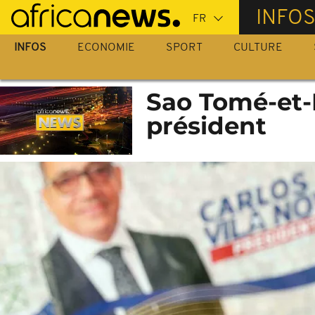
Passer
INFO
au
contenu
INFOS
ECONOMIE
SPORT
CULTURE
principal
Sao Tomé-et-P
président