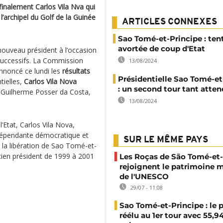
 finalement Carlos Vila Nva qui
l’archipel du Golf de la Guinée
ARTICLES CONNEXES
Sao Tomé-et-Principe : ten
avortée de coup d'Etat
nouveau président à l’occasion
successifs. La Commission
13/08/2024
nnoncé ce lundi les
résultats
Présidentielle Sao Tomé-et
tielles,
Carlos Vila Nova
: un second tour tant atte
, Guilherme Posser da Costa,
13/08/2024
Etat, Carlos Vila Nova,
indépendante démocratique et
SUR LE MÊME PAYS
la libération de Sao Tomé-et-
ncien président de 1999 à 2001
Les Roças de São Tomé-et-
rejoignent le patrimoine 
de l'UNESCO
29/07 - 11:08
Sao Tomé-et-Principe : le 
réélu au 1er tour avec 55,9