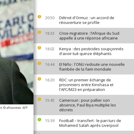
Détroit d'Ormuz : un accord de
20:50
réouverture se profile
Crise migratoire : l’Afrique du Sud
18:33
appelle à une réponse africaine
Kenya : des pesticides soupçonnés
18:02
d'avoir tué quinze éléphants
El Niño : l'ONU redoute une nouvelle
16:44
flambée de la faim mondiale
RDC: un premier échange de
16:20
prisonniers entre Kinshasa et
l'AFC/M23 en préparation
Cameroun : pour pallier son
15:45
absence, Paul Biya multiplie les
ht © africanews
AFP
décrets
Football – transfert : le pari turc de
15:39
Mohamed Salah après Liverpool