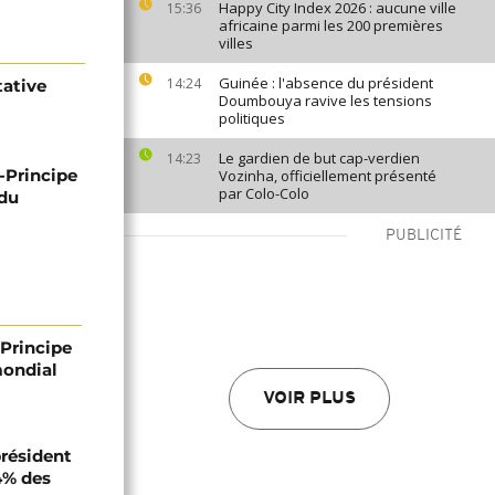
Happy City Index 2026 : aucune ville
15:36
africaine parmi les 200 premières
villes
Guinée : l'absence du président
14:24
tative
Doumbouya ravive les tensions
politiques
Le gardien de but cap-verdien
14:23
-Principe
Vozinha, officiellement présenté
par Colo-Colo
ndu
PUBLICITÉ
Principe
mondial
VOIR PLUS
président
4% des