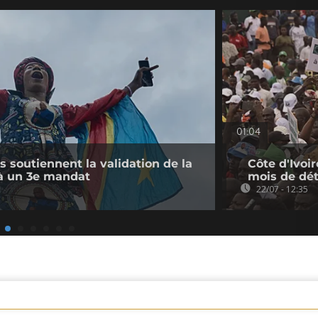
01:04
s soutiennent la validation de la
Côte d'Ivoir
e à un 3e mandat
mois de dé
22/07 - 12:35