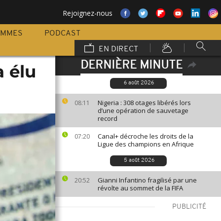
Rejoignez-nous
AMMES
PODCAST
EN DIRECT
DERNIÈRE MINUTE
a élu
6 août 2026
Nigeria : 308 otages libérés lors
08:11
d’une opération de sauvetage
record
Canal+ décroche les droits de la
07:20
Ligue des champions en Afrique
5 août 2026
Gianni Infantino fragilisé par une
20:52
révolte au sommet de la FIFA
PUBLICITÉ