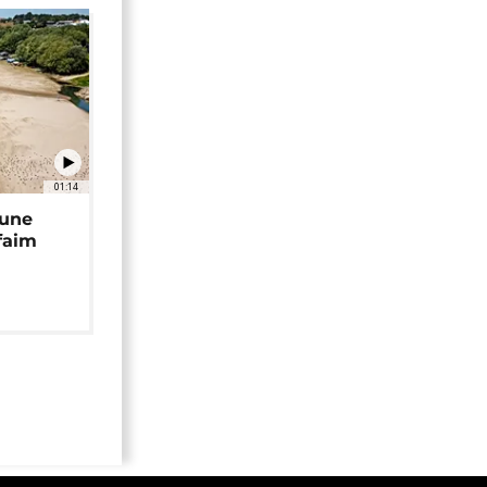
01:14
 une
faim