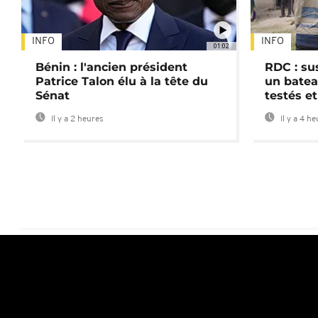
INFO
INFO
01:02
Bénin : l'ancien président
RDC : su
Patrice Talon élu à la tête du
un batea
Sénat
testés et
Il y a 2 heures
Il y a 4 h