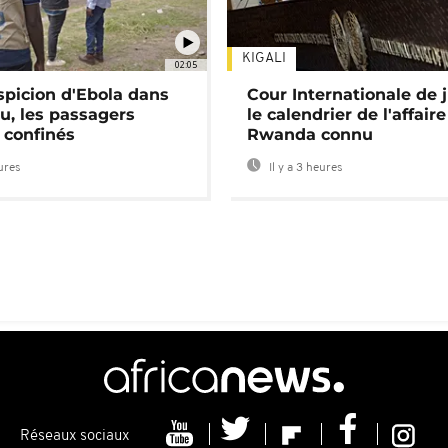
KIGALI
02:05
spicion d'Ebola dans
Cour Internationale de j
u, les passagers
le calendrier de l'affair
 confinés
Rwanda connu
eures
Il y a 3 heures
Réseaux sociaux