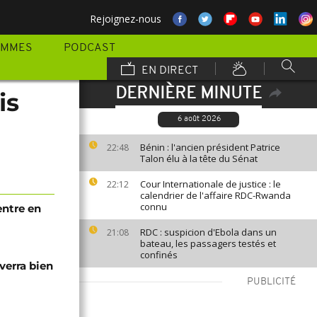
Rejoignez-nous
AMMES
PODCAST
EN DIRECT
DERNIÈRE MINUTE
is
6 août 2026
Bénin : l'ancien président Patrice
22:48
Talon élu à la tête du Sénat
Cour Internationale de justice : le
22:12
calendrier de l'affaire RDC-Rwanda
connu
entre en
RDC : suspicion d'Ebola dans un
21:08
bateau, les passagers testés et
confinés
verra bien
PUBLICITÉ