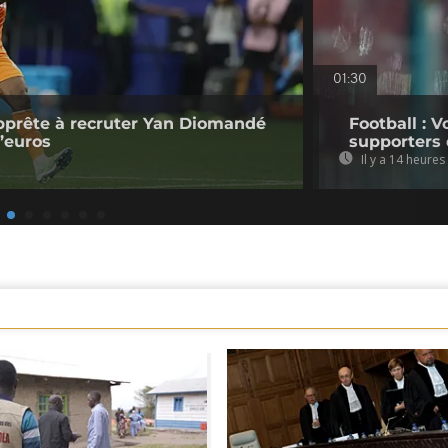
01:30
pprête à recruter Yan Diomandé
Football : V
d’euros
supporters 
Il y a 14 heures