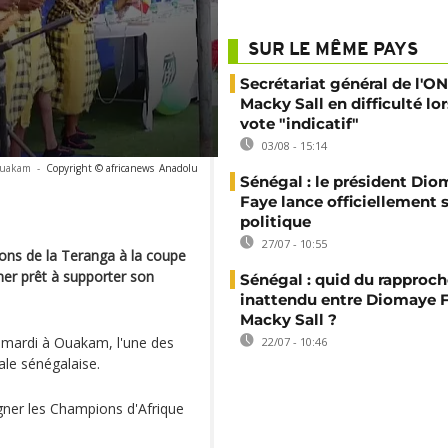
SUR LE MÊME PAYS
Secrétariat général de l'ON
Macky Sall en difficulté lor
vote "indicatif"
03/08 - 15:14
 Ouakam
-
Copyright © africanews
Anadolu
Sénégal : le président Di
Faye lance officiellement 
politique
27/07 - 10:55
ons de la Teranga à la coupe
er prêt à supporter son
Sénégal : quid du rappro
inattendu entre Diomaye F
Macky Sall ?
 mardi à Ouakam, l'une des
22/07 - 10:46
le sénégalaise.
gner les Champions d'Afrique