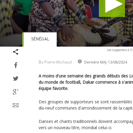
SÉNÉGAL
Volume
Les supporters à
90%
Dernière MAJ:
13/08/2024
By Pierre Michaud
A moins d'une semaine des grands débuts des Li
du monde de football, Dakar commence à s'anim
équipe favorite.
Des groupes de supporteurs se sont rassemblés
dix-neuf communes d'arrondissement de la capita
Danses et chants traditionnels doivent accompa
vers un nouveau titre, mondial celui-ci.