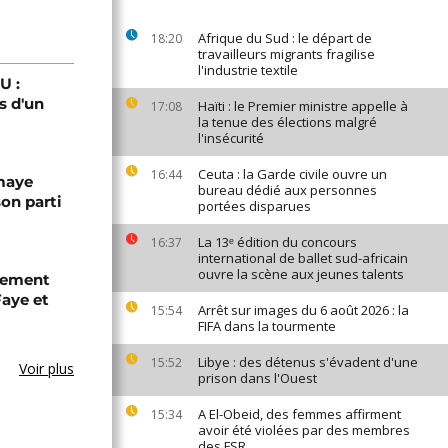
Afrique du Sud : le départ de
18:20
travailleurs migrants fragilise
l'industrie textile
U :
s d'un
Haïti : le Premier ministre appelle à
17:08
la tenue des élections malgré
l'insécurité
Ceuta : la Garde civile ouvre un
16:44
omaye
bureau dédié aux personnes
son parti
portées disparues
La 13ᵉ édition du concours
16:37
international de ballet sud-africain
ouvre la scène aux jeunes talents
chement
aye et
Arrêt sur images du 6 août 2026 : la
15:54
FIFA dans la tourmente
Libye : des détenus s'évadent d'une
15:52
Voir plus
prison dans l'Ouest
A El-Obeid, des femmes affirment
15:34
avoir été violées par des membres
des FSR