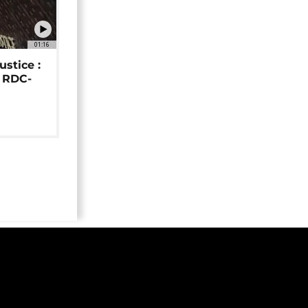
01:16
ustice :
e RDC-