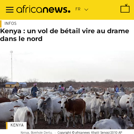
Passer
au
contenu
principal
INFOS
Kenya : un vol de bétail vire au drame
dans le nord
KENYA
Kenya, Borehole Dertu.
-
Copyright © africanews
Khalil Senosi/2010 AP