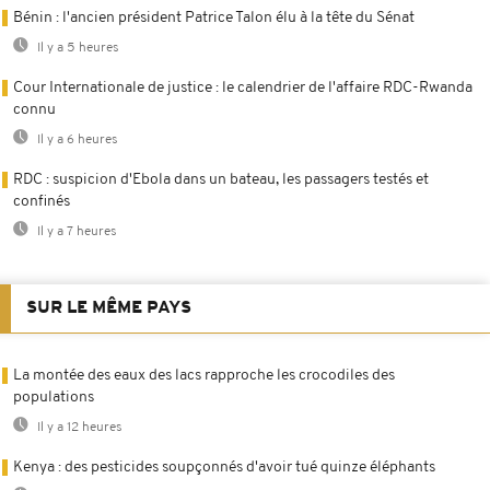
Bénin : l'ancien président Patrice Talon élu à la tête du Sénat
Il y a 5 heures
Cour Internationale de justice : le calendrier de l'affaire RDC-Rwanda
connu
Il y a 6 heures
RDC : suspicion d'Ebola dans un bateau, les passagers testés et
confinés
Il y a 7 heures
SUR LE MÊME PAYS
La montée des eaux des lacs rapproche les crocodiles des
populations
Il y a 12 heures
Kenya : des pesticides soupçonnés d'avoir tué quinze éléphants