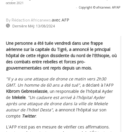
octobre 2021
-
Copyright © africanews
AP/AP
avec AFP
By Rédaction Africanews
Dernière MAJ:
13/08/2024
Une personne a été tuée vendredi dans une frappe
aérienne sur la capitale du Tigré, a annoncé le principal
hôpital de cette région dissidente du nord de l'Ethiopie, où
des combats entre rebelles et forces pro-
gouvernementales ont repris depuis un mois.
"Il y a eu une attaque de drone ce matin vers 2h30
GMT. Un homme de 60 ans a été tué"
, a déclaré à l'AFP
Kibrom Gebreselassie
, un responsable de l'hôpital Ayder
de
Mekele
.
"Un cadavre est arrivé à l'hôpital Ayder
après une attaque de drone dans la ville de Mekele
autour de l'hôtel Desta"
, a annoncé l'hôpital sur son
compte
Twitter
.
L'AFP n'est pas en mesure de vérifier ces affirmations.