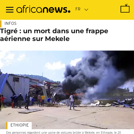
Passer
au
contenu
principal
INFOS
Tigré : un mort dans une frappe
aérienne sur Mekele
ETHIOPIE
Des personnes regardent une usine de voitures brûler à Mekele, en Ethiopie, le 20