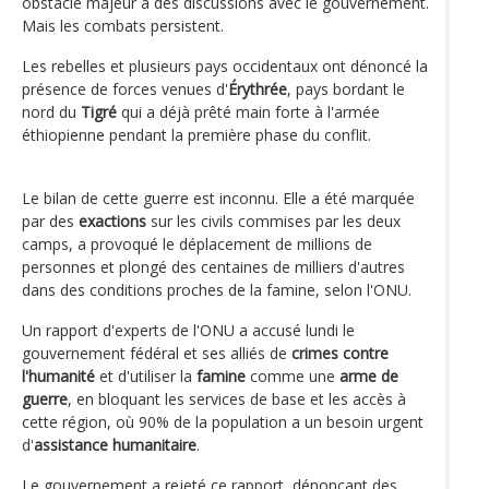
obstacle majeur à des discussions avec le gouvernement.
Mais les combats persistent.
Les rebelles et plusieurs pays occidentaux ont dénoncé la
présence de forces venues d'
Érythrée
, pays bordant le
nord du
Tigré
qui a déjà prêté main forte à l'armée
éthiopienne pendant la première phase du conflit.
Le bilan de cette guerre est inconnu. Elle a été marquée
par des
exactions
sur les civils commises par les deux
camps, a provoqué le déplacement de millions de
personnes et plongé des centaines de milliers d'autres
dans des conditions proches de la famine, selon l'ONU.
Un rapport d'experts de l'ONU a accusé lundi le
gouvernement fédéral et ses alliés de
crimes contre
l'humanité
et d'utiliser la
famine
comme une
arme de
guerre
, en bloquant les services de base et les accès à
cette région, où 90% de la population a un besoin urgent
d'
assistance humanitaire
.
Le gouvernement a rejeté ce rapport, dénonçant des