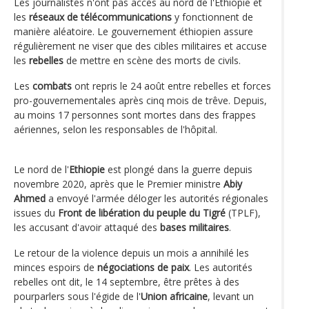
Les journalistes n'ont pas accès au nord de l'Éthiopie et
les
réseaux de télécommunications
y fonctionnent de
manière aléatoire. Le gouvernement éthiopien assure
régulièrement ne viser que des cibles militaires et accuse
les
rebelles
de mettre en scène des morts de civils.
Les
combats
ont repris le 24 août entre rebelles et forces
pro-gouvernementales après cinq mois de trêve. Depuis,
au moins 17 personnes sont mortes dans des frappes
aériennes, selon les responsables de l'hôpital.
Le nord de l'
Ethiopie
est plongé dans la guerre depuis
novembre 2020, après que le Premier ministre
Abiy
Ahmed
a envoyé l'armée déloger les autorités régionales
issues du
Front de libération du peuple du Tigré
(TPLF),
les accusant d'avoir attaqué des
bases militaires
.
Le retour de la violence depuis un mois a annihilé les
minces espoirs de
négociations de paix
. Les autorités
rebelles ont dit, le 14 septembre, être prêtes à des
pourparlers sous l'égide de l'
Union africaine
, levant un