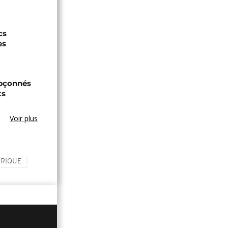
cs
es
upçonnés
ts
Voir plus
FRIQUE