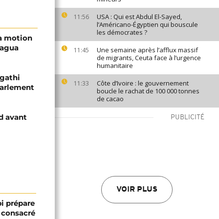
USA : Qui est Abdul El-Sayed,
11:56
l’Américano-Égyptien qui bouscule
les démocrates ?
la motion
hagua
Une semaine après l’afflux massif
11:45
de migrants, Ceuta face à l’urgence
humanitaire
igathi
Côte d’Ivoire : le gouvernement
11:33
Parlement
boucle le rachat de 100 000 tonnes
de cacao
d avant
PUBLICITÉ
VOIR PLUS
bi prépare
 consacré