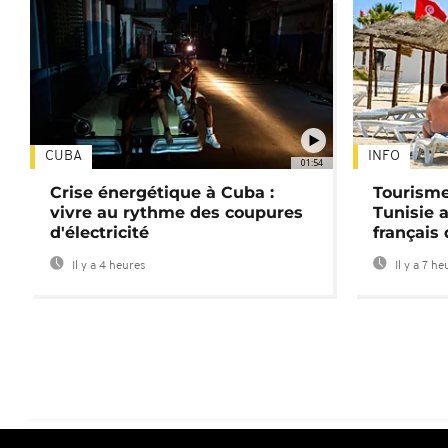
CUBA
INFO
01:54
Crise énergétique à Cuba :
Tourisme
vivre au rythme des coupures
Tunisie 
d'électricité
français
Il y a 4 heures
Il y a 7 he