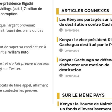
ce-présidence Rigathi
lings (soit 1,7 million de
ARTICLES CONNEXES
 corruption.
Les Kényans partagés sur 
de destitution contre Gac
que l'argent provenait
ait fourni des biens ou des
10/10/2024
Kenya : le vice-président R
Gachagua destitué par le 
ut de saper sa candidature à
09/10/2024
entiel
William Ruto.
Kenya : Gachuaga se défen
art et n’a fait preuve d’aucune
d'affronter une motion de
agi sur Twitter.
destitution
08/10/2024
cats de faire appel, affirmant
 de contester les preuves
SUR LE MÊME PAYS
Kenya : la Bourse de Nairo
un fonds d’investissement