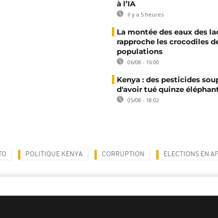
à l’IA
Il y a 5 heures
La montée des eaux des la
rapproche les crocodiles d
populations
06/08 - 16:00
Kenya : des pesticides so
d'avoir tué quinze éléphan
05/08 - 18:02
TO
POLITIQUE KENYA
CORRUPTION
ELECTIONS EN A