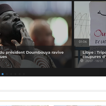
01:06
e du président Doumbouya ravive
Libye : Trip
ques
coupures d'
28/07 - 16:13