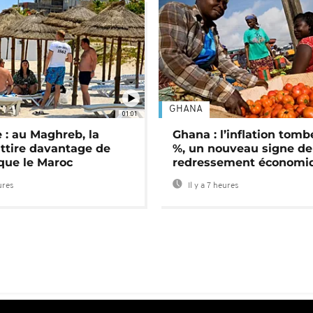
GHANA
01:01
 : au Maghreb, la
Ghana : l’inflation tomb
attire davantage de
%, un nouveau signe de
 que le Maroc
redressement économi
ures
Il y a 7 heures