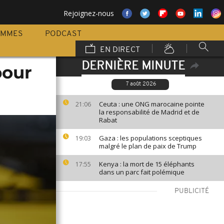
Rejoignez-nous
AMMES
PODCAST
EN DIRECT
DERNIÈRE MINUTE
pour
7 août 2026
Ceuta : une ONG marocaine pointe
21:06
la responsabilité de Madrid et de
Rabat
Gaza : les populations sceptiques
19:03
malgré le plan de paix de Trump
Kenya : la mort de 15 éléphants
17:55
dans un parc fait polémique
PUBLICITÉ