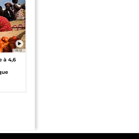
00:51
e à 4,6
que