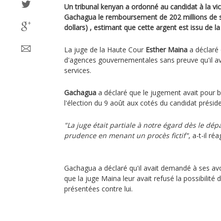
Un tribunal kenyan a ordonné au candidat à la vi
Gachagua le remboursement de 202 millions de shil
dollars) , estimant que cette argent est issu de la
La juge de la Haute Cour
Esther Maina
a déclaré 
d'agences gouvernementales sans preuve qu'il av
services.
Gachagua
a déclaré que le jugement avait pour b
l'élection du 9 août aux cotés du candidat présid
"La juge était partiale à notre égard dès le dép
prudence en menant un procès fictif"
, a-t-il ré
Gachagua a déclaré qu'il avait demandé à ses avo
que la juge Maina leur avait refusé la possibilité
présentées contre lui.