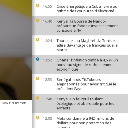
Crise énergétique à Cuba : vivre au
16:55
rythme des coupures d'électricité
Kenya : la Bourse de Nairobi
16:40
prépare un fonds d’investissement
consacré à l’IA
Tourisme : au Maghreb, la Tunisie
14:24
attire davantage de français que le
Maroc
Ghana : l’inflation tombe à 4,6 %, un
13:52
nouveau signe de redressement
économique
Sénégal : trois TikTokeurs
12:53
emprisonnés pour avoir critiqué le
président Faye
Kenya : un fauteuil roulant
12:48
A/AFP or licensors
écologique et abordable pour les
enfants
Meta condamné à 942 millions de
12:08
dollars pour non protection des
mineurs