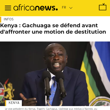
Passer
au
contenu
principal
INFOS
Kenya : Gachuaga se défend avant
d'affronter une motion de destitution
KENYA
Le vice-président du Kenya, Rigathi Gachagua, s'adresse aux médias à Nairobi, au