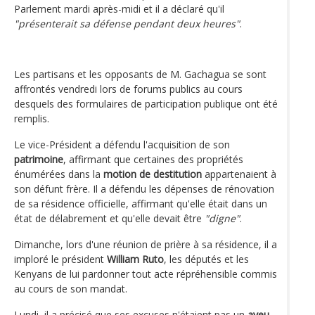
Parlement mardi après-midi et il a déclaré qu'il
"présenterait sa défense pendant deux heures"
.
Les partisans et les opposants de M. Gachagua se sont
affrontés vendredi lors de forums publics au cours
desquels des formulaires de participation publique ont été
remplis.
Le vice-Président a défendu l'acquisition de son
patrimoine
, affirmant que certaines des propriétés
énumérées dans la
motion de destitution
appartenaient à
son défunt frère. Il a défendu les dépenses de rénovation
de sa résidence officielle, affirmant qu'elle était dans un
état de délabrement et qu'elle devait être
"digne"
.
Dimanche, lors d'une réunion de prière à sa résidence, il a
imploré le président
William Ruto
, les députés et les
Kenyans de lui pardonner tout acte répréhensible commis
au cours de son mandat.
Lundi, il a précisé que ses excuses n'étaient pas un
aveu