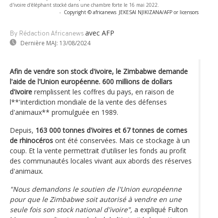
d'ivoire d'éléphant stocké dans une chambre forte le 16 mai 2022.
-
Copyright © africanews
JEKESAI NJIKIZANA/AFP or licensors
avec AFP
By Rédaction Africanews
Dernière MAJ:
13/08/2024
Afin de vendre son stock d'ivoire, le Zimbabwe demande
l'aide de l'Union européenne.
600 millions de dollars
d'ivoire
remplissent les coffres du pays, en raison de
l**'interdiction mondiale de la vente des défenses
d'animaux** promulguée en 1989.
Depuis,
163 000 tonnes d'ivoires et 67 tonnes de cornes
de rhinocéros
ont été conservées. Mais ce stockage à un
coup. Et la vente permettrait d'utiliser les fonds au profit
des communautés locales vivant aux abords des réserves
d'animaux.
"Nous demandons le soutien de l'Union européenne
pour que le Zimbabwe soit autorisé à vendre en une
seule fois son stock national d'ivoire",
a expliqué Fulton