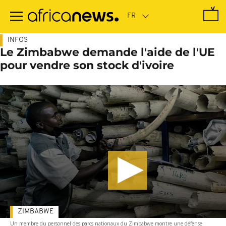
Passer
au
contenu
principal
INFOS
Le Zimbabwe demande l'aide de l'UE
pour vendre son stock d'ivoire
ZIMBABWE
Un membre du personnel des parcs nationaux du Zimbabwe montre une défense