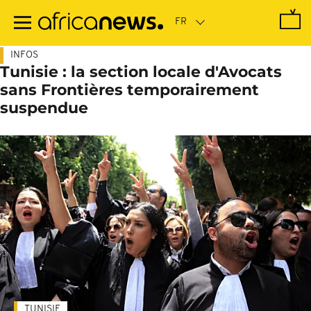
Passer
au
contenu
principal
INFOS
Tunisie : la section locale d'Avocats
sans Frontières temporairement
suspendue
TUNISIE