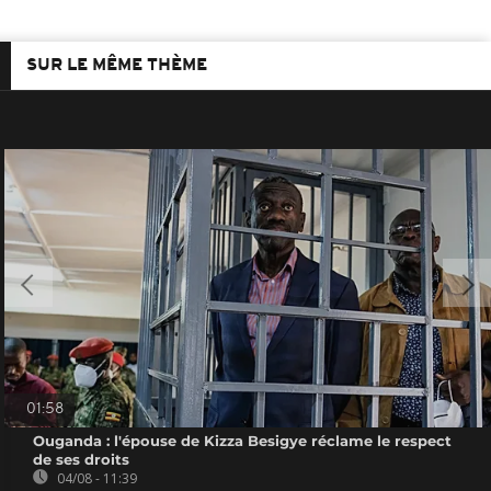
SUR LE MÊME THÈME
01:58
Ouganda : l'épouse de Kizza Besigye réclame le respect
de ses droits
04/08 - 11:39