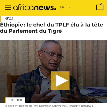
Passer
au
contenu
principal
INFOS
Éthiopie : le chef du TPLF élu à la tête
du Parlement du Tigré
ETHIOPIE
Le président régional du Tigré, Debretsion Gebremichael, lors d'une interview à