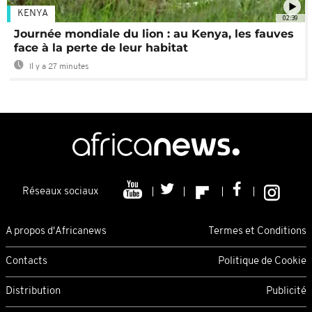
KENYA
02:39
Journée mondiale du lion : au Kenya, les fauves
face à la perte de leur habitat
Il y a 27 minutes
Réseaux sociaux
A propos d'Africanews
Termes et Conditions
Contacts
Politique de Cookie
Distribution
Publicité