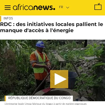
Passer
au
contenu
principal
INFOS
RDC : des initiatives locales pallient le
manque d'accès à l'énergie
RÉPUBLIQUE DÉMOCRATIQUE DU CONGO
L’entreprise locale Umoja fabrique du biogaz à partir de matière organiques