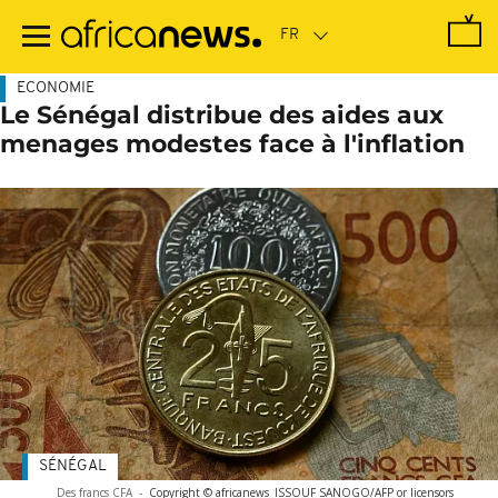
Passer
au
contenu
principal
ECONOMIE
Le Sénégal distribue des aides aux
menages modestes face à l'inflation
SÉNÉGAL
Des francs CFA
-
Copyright © africanews
ISSOUF SANOGO/AFP or licensors