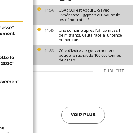
USA : Qui est Abdul El-Sayed,
11:56
l’Américano-Égyptien qui bouscule
les démocrates ?
masse"
Une semaine après l’afflux massif
11:45
vement
de migrants, Ceuta face à l’urgence
humanitaire
Côte d’Ivoire : le gouvernement
11:33
boucle le rachat de 100 000 tonnes
ette le
de cacao
e 2020"
PUBLICITÉ
mouvement
VOIR PLUS
ne