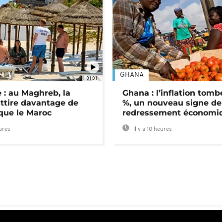
GHANA
01:01
 : au Maghreb, la
Ghana : l’inflation tomb
attire davantage de
%, un nouveau signe de
 que le Maroc
redressement économi
eures
Il y a 10 heures