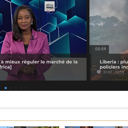
00:59
 à mieux réguler le marché de la
Liberia : pl
rica]
policiers in
31/07 - 10:59