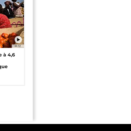
00:51
e à 4,6
que