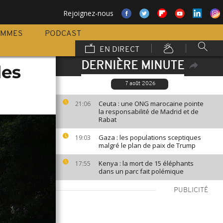
Rejoignez-nous
AMMES
PODCAST
EN DIRECT
DERNIÈRE MINUTE
les
7 août 2026
Ceuta : une ONG marocaine pointe
21:06
la responsabilité de Madrid et de
Rabat
Gaza : les populations sceptiques
19:03
malgré le plan de paix de Trump
Kenya : la mort de 15 éléphants
17:55
dans un parc fait polémique
PUBLICITÉ