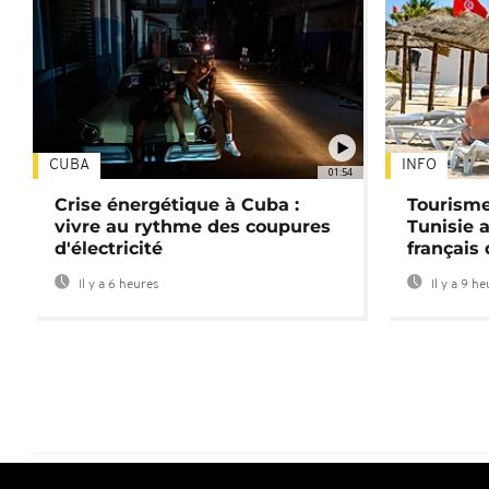
CUBA
INFO
01:54
Crise énergétique à Cuba :
Tourisme
vivre au rythme des coupures
Tunisie 
d'électricité
français
Il y a 6 heures
Il y a 9 h