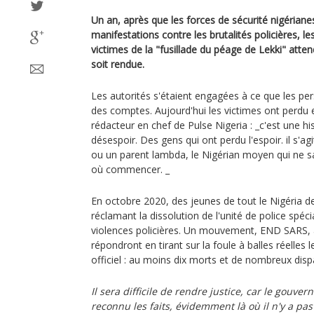
Un an, après que les forces de sécurité nigérian
manifestations contre les brutalités policières, le
victimes de la "fusillade du péage de Lekki" atten
soit rendue.
Les autorités s'étaient engagées à ce que les p
des comptes. Aujourd'hui les victimes ont perdu 
rédacteur en chef de Pulse Nigeria : _c'est une his
désespoir. Des gens qui ont perdu l'espoir. il s'
ou un parent lambda, le Nigérian moyen qui ne sa
où commencer. _
En octobre 2020, des jeunes de tout le Nigéria d
réclamant la dissolution de l'unité de police spéci
violences policières. Un mouvement, END SARS, a
répondront en tirant sur la foule à balles réelles 
officiel : au moins dix morts et de nombreux disp
Il sera difficile de rendre justice, car le gou
reconnu les faits, évidemment là où il n'y a pas