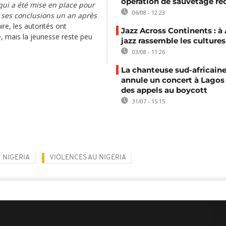
opération de sauvetage re
qui a été mise en place pour
06/08 - 12:23
 ses conclusions un an après
re, les autorités ont
Jazz Across Continents : à 
e, mais la jeunesse reste peu
jazz rassemble les cultures
03/08 - 11:26
La chanteuse sud-africaine
annule un concert à Lagos
des appels au boycott
31/07 - 15:15
NIGERIA
VIOLENCES AU NIGERIA