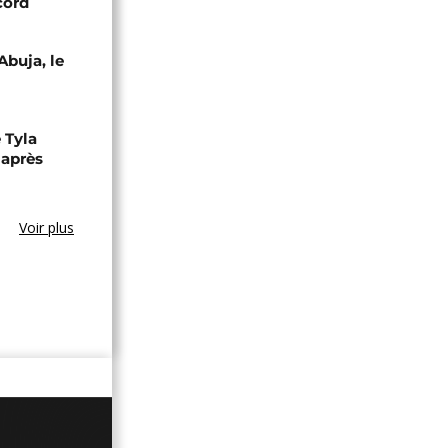
cord
Abuja, le
 Tyla
 après
Voir plus