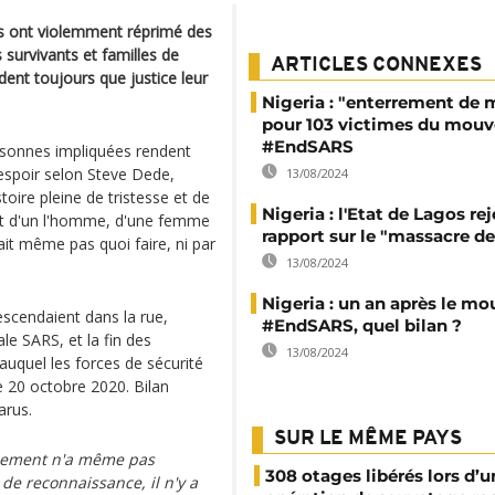
es ont violemment réprimé des
s survivants et familles de
ARTICLES CONNEXES
dent toujours que justice leur
Nigeria : "enterrement de 
pour 103 victimes du mou
#EndSARS
ersonnes impliquées rendent
espoir selon Steve Dede,
13/08/2024
toire pleine de tristesse et de
Nigeria : l'Etat de Lagos rej
agit d'un l'homme, d'une femme
rapport sur le "massacre d
it même pas quoi faire, ni par
13/08/2024
Nigeria : un an après le 
escendaient dans la rue,
#EndSARS, quel bilan ?
ale SARS, et la fin des
13/08/2024
uquel les forces de sécurité
le 20 octobre 2020. Bilan
arus.
SUR LE MÊME PAYS
vernement n'a même pas
308 otages libérés lors d’u
 de reconnaissance, il n'y a