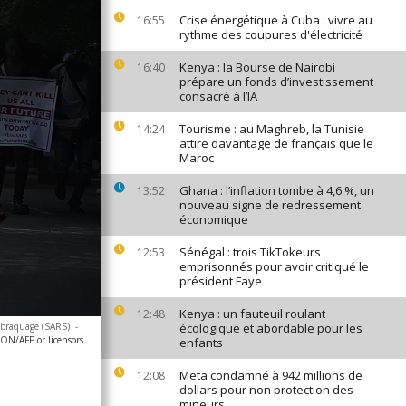
Crise énergétique à Cuba : vivre au
16:55
rythme des coupures d'électricité
Kenya : la Bourse de Nairobi
16:40
prépare un fonds d’investissement
consacré à l’IA
Tourisme : au Maghreb, la Tunisie
14:24
attire davantage de français que le
Maroc
Ghana : l’inflation tombe à 4,6 %, un
13:52
nouveau signe de redressement
économique
Sénégal : trois TikTokeurs
12:53
emprisonnés pour avoir critiqué le
président Faye
Kenya : un fauteuil roulant
12:48
i-braquage (SARS)
-
écologique et abordable pour les
N/AFP or licensors
enfants
Meta condamné à 942 millions de
12:08
dollars pour non protection des
mineurs