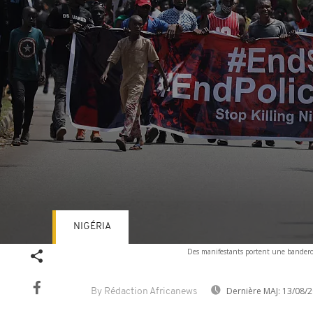
NIGÉRIA
Volume
Des manifestants portent une banderole
90%
Dernière MAJ:
13/08/2
By Rédaction Africanews