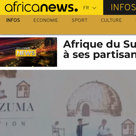
Passer
INFO
au
contenu
INFOS
ECONOMIE
SPORT
CULTURE
principal
Afrique du Su
à ses partisa