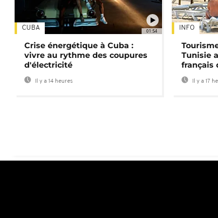
CUBA
INFO
01:54
Crise énergétique à Cuba :
Tourisme
vivre au rythme des coupures
Tunisie 
d'électricité
français
Il y a 14 heures
Il y a 17 h