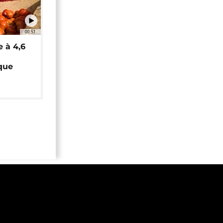
00:51
e à 4,6
que