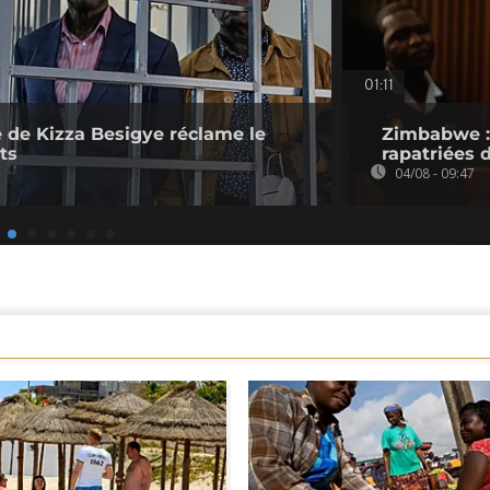
01:11
 de Kizza Besigye réclame le
Zimbabwe : 
ts
rapatriées
04/08 - 09:47