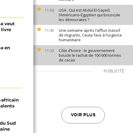
USA : Qui est Abdul El-Sayed,
11:56
l’Américano-Égyptien qui bouscule
les démocrates ?
ma veut
 livre
Une semaine après l’afflux massif
11:45
de migrants, Ceuta face à l’urgence
humanitaire
ma en
Côte d’Ivoire : le gouvernement
11:33
boucle le rachat de 100 000 tonnes
de cacao
PUBLICITÉ
-africain
talents
VOIR PLUS
e du Sud
caine