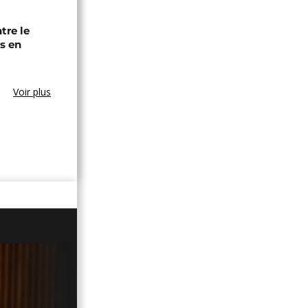
tre le
s en
Voir plus