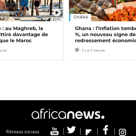
GHANA
01:01
 : au Maghreb, la
Ghana : l’inflation tomb
attire davantage de
%, un nouveau signe de
 que le Maroc
redressement économi
eures
Il y a 17 heures
Réseaux sociaux