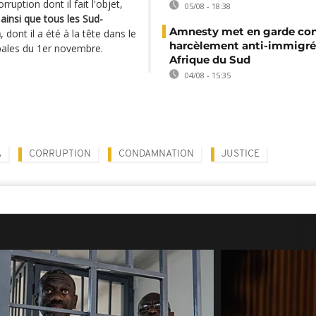
uption dont il fait l'objet,
05/08 - 18:38
ainsi que tous les Sud-
Amnesty met en garde con
n
, dont il a été à la tête dans le
harcèlement anti-immigré
pales du 1er novembre.
Afrique du Sud
04/08 - 15:35
A
CORRUPTION
CONDAMNATION
JUSTICE