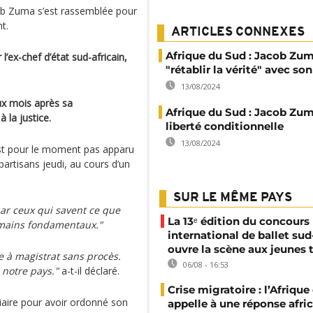
cob Zuma s’est rassemblée pour
t.
ARTICLES CONNEXES
Afrique du Sud : Jacob Zu
 l’ex-chef d’état sud-africain,
"rétablir la vérité" avec son
13/08/2024
x mois après sa
Afrique du Sud : Jacob Zu
 la justice.
liberté conditionnelle
13/08/2024
st pour le moment pas apparu
 partisans jeudi, au cours d’un
SUR LE MÊME PAYS
ar ceux qui savent ce que
La 13ᵉ édition du concours
humains fondamentaux."
international de ballet sud
ouvre la scène aux jeunes 
e à magistrat sans procès.
06/08 - 16:53
notre pays."
a-t-il déclaré.
Crise migratoire : l’Afriqu
iaire pour avoir ordonné son
appelle à une réponse afri