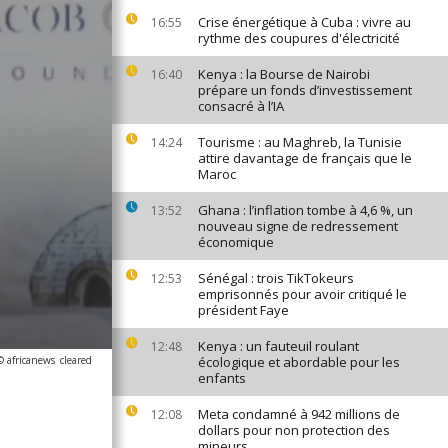
Crise énergétique à Cuba : vivre au
16:55
rythme des coupures d'électricité
Kenya : la Bourse de Nairobi
16:40
prépare un fonds d’investissement
consacré à l’IA
Tourisme : au Maghreb, la Tunisie
14:24
attire davantage de français que le
Maroc
Ghana : l’inflation tombe à 4,6 %, un
13:52
nouveau signe de redressement
économique
Sénégal : trois TikTokeurs
12:53
emprisonnés pour avoir critiqué le
président Faye
Kenya : un fauteuil roulant
12:48
© africanews
cleared
écologique et abordable pour les
enfants
Meta condamné à 942 millions de
12:08
dollars pour non protection des
mineurs