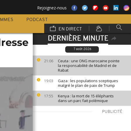
Rejoignez-nous
AMMES
PODCAST
EN DIRECT
DERNIÈRE MINUTE
dresse
7 août 2026
Ceuta : une ONG marocaine pointe
21:06
la responsabilité de Madrid et de
Rabat
Gaza : les populations sceptiques
19:03
malgré le plan de paix de Trump
Kenya : la mort de 15 éléphants
17:55
dans un parc fait polémique
PUBLICITÉ