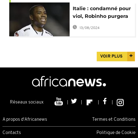
Italie : condamné pour
viol, Robinho purgera
ses 9 ans de prison au
13/08/2024
Brésil
VOIR PLUS
Réseaux sociaux
A propos d'Africanews
Termes et Conditions
Contacts
Politique de Cookie