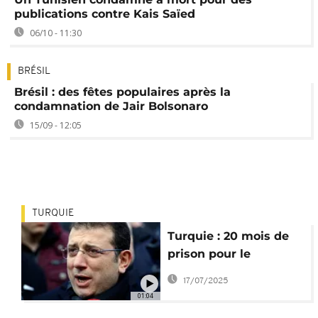
publications contre Kais Saïed
06/10 - 11:30
BRÉSIL
Brésil : des fêtes populaires après la
condamnation de Jair Bolsonaro
15/09 - 12:05
TURQUIE
Turquie : 20 mois de
prison pour le
principal rival
17/07/2025
d’Erdogan
01:04