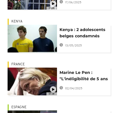
17/06/2025
civils
01:06
KENYA
Kenya : 2 adolescents
belges condamnés
pour trafic de fourmis
13/05/2025
FRANCE
Marine Le Pen :
"L'inéligibilité de 5 ans
est une bombe
02/04/2025
nucléaire"
01:39
ESPAGNE