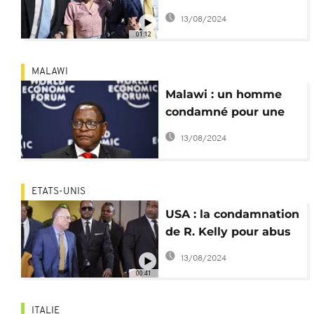
condamnation de
13/08/2024
diffamation contre
01:12
Lumumba
MALAWI
Malawi : un homme
condamné pour une
vidéo TikTok sur le
13/08/2024
président
ETATS-UNIS
USA : la condamnation
de R. Kelly pour abus
sexuel sur mineur
13/08/2024
confirmée
00:41
ITALIE