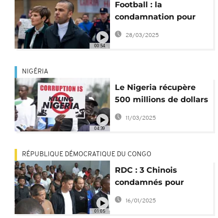
Football : la
condamnation pour
viol de Dani Alves
28/03/2025
annulée
00:54
NIGÉRIA
Le Nigeria récupère
500 millions de dollars
de fonds détournés
11/03/2025
04:39
RÉPUBLIQUE DÉMOCRATIQUE DU CONGO
RDC : 3 Chinois
condamnés pour
exploitation minière
16/01/2025
illégale
01:05