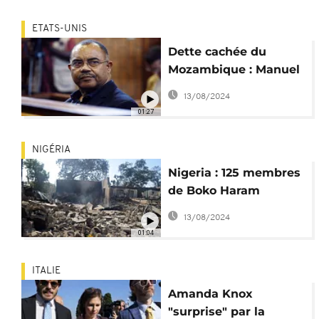
ETATS-UNIS
Dette cachée du
Mozambique : Manuel
Chang condamné aux
13/08/2024
USA
01:27
NIGÉRIA
Nigeria : 125 membres
de Boko Haram
condamnés pour
13/08/2024
terrorisme
01:04
ITALIE
Amanda Knox
"surprise" par la