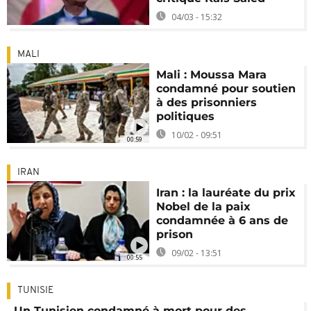
04/03 - 15:32
MALI
Mali : Moussa Mara
condamné pour soutien
à des prisonniers
politiques
10/02 - 09:51
00:59
IRAN
Iran : la lauréate du prix
Nobel de la paix
condamnée à 6 ans de
prison
09/02 - 13:51
00:55
TUNISIE
Un Tunisien condamné à mort pour des