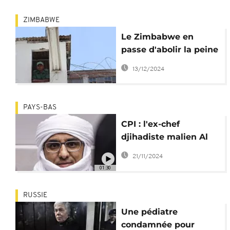
ZIMBABWE
Le Zimbabwe en
passe d'abolir la peine
de mort
13/12/2024
PAYS-BAS
CPI : l'ex-chef
djihadiste malien Al
Hassan condamné à
21/11/2024
10 ans de prison
01:30
RUSSIE
Une pédiatre
condamnée pour