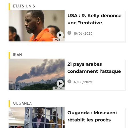
ETATS-UNIS
USA : R. Kelly dénonce
une "tentative
d’assassinat" en
18/06/2025
prison
00:11
IRAN
21 pays arabes
condamnent l'attaque
d'Israël contre l'Iran
17/06/2025
00:54
OUGANDA
Ouganda : Museveni
rétablit les procès
militaires pour les