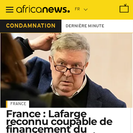
Passer
au
contenu
principal
CONDAMNATION
DERNIÈRE MINUTE
FRANCE
France : Lafarge
reconnu coupable de
financement du