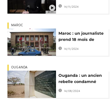
diffusion de "fausses
14/11/2024
informations" sur
01:11
l'armée russe
MAROC
Maroc : un journaliste
prend 18 mois de
prison pour
14/11/2024
diffamation contre un
ministre
OUGANDA
Ouganda : un ancien
rebelle condamné
pour crimes contre
14/08/2024
l'humanité