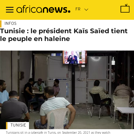
Passer
au
contenu
principal
INFOS
Tunisie : le président Kaïs Saïed tient
le peuple en haleine
TUNISIE
Tunisians sit in a cybercafe in Tunis, on September 20, 2021 as they watch