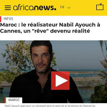
Passer
au
contenu
principal
INFOS
Maroc : le réalisateur Nabil Ayouch à
Cannes, un "rêve" devenu réalité
MAROC
Nabil Ayouch pose pour un photocall dans le cadre de la 3e édition du Festival du