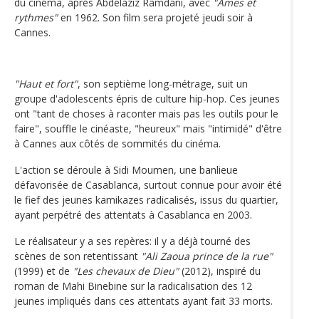
du cinéma, après Abdelaziz Ramdani, avec
"Âmes et
rythmes"
en 1962. Son film sera projeté jeudi soir à
Cannes.
"Haut et fort"
, son septième long-métrage, suit un
groupe d'adolescents épris de culture hip-hop. Ces jeunes
ont "tant de choses à raconter mais pas les outils pour le
faire", souffle le cinéaste, "heureux" mais "intimidé" d'être
à Cannes aux côtés de sommités du cinéma.
L'action se déroule à Sidi Moumen, une banlieue
défavorisée de Casablanca, surtout connue pour avoir été
le fief des jeunes kamikazes radicalisés, issus du quartier,
ayant perpétré des attentats à Casablanca en 2003.
Le réalisateur y a ses repères: il y a déjà tourné des
scènes de son retentissant
"Ali Zaoua prince de la rue"
(1999) et de
"Les chevaux de Dieu"
(2012), inspiré du
roman de Mahi Binebine sur la radicalisation des 12
jeunes impliqués dans ces attentats ayant fait 33 morts.