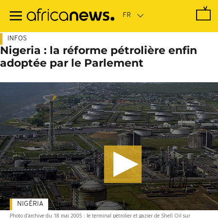
Passer
au
contenu
principal
INFOS
Nigeria : la réforme pétrolière enfin
adoptée par le Parlement
NIGÉRIA
Photo d'archive du 18 mai 2005 : le terminal pétrolier et gazier de Shell Oil sur