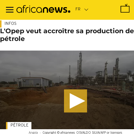
Passer
au
contenu
principal
INFOS
L'Opep veut accroître sa production de
pétrole
PÉTROLE
Angola
-
Copyright © africanews
OSVALDO SILVA/AFP or licensors