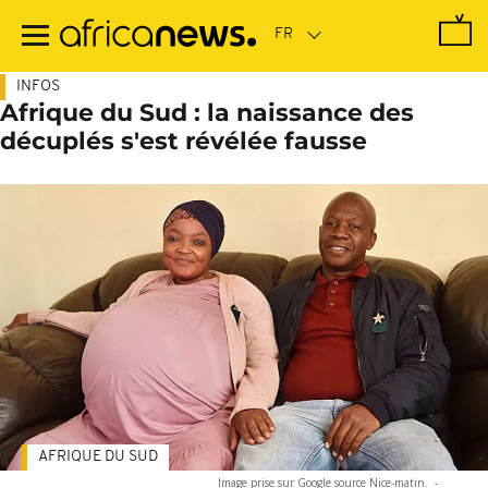
Passer
au
contenu
principal
INFOS
Afrique du Sud : la naissance des
décuplés s'est révélée fausse
AFRIQUE DU SUD
Image prise sur Google source Nice-matin.
-