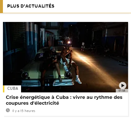
PLUS D'ACTUALITÉS
CUBA
01:54
Crise énergétique à Cuba : vivre au rythme des
coupures d'électricité
Il y a 15 heures