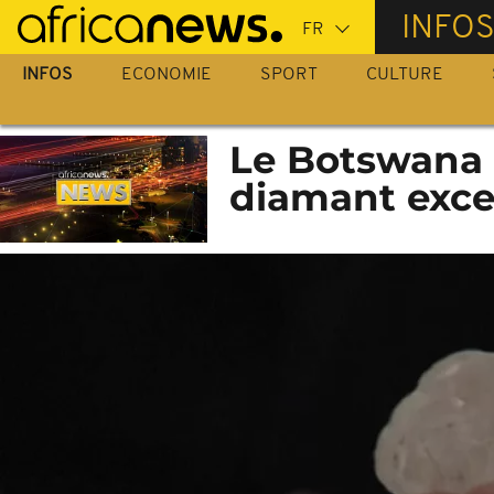
Passer
INFO
au
contenu
INFOS
ECONOMIE
SPORT
CULTURE
principal
Le Botswana 
diamant exce