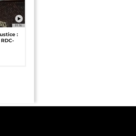
01:16
ustice :
e RDC-