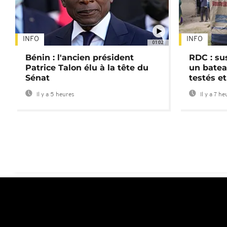
INFO
INFO
01:02
Bénin : l'ancien président
RDC : su
Patrice Talon élu à la tête du
un batea
Sénat
testés et
Il y a 5 heures
Il y a 7 he