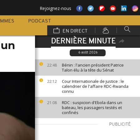
Rejoignez-nous
AMMES
PODCAST
EN DIRECT
DERNIÈRE MINUTE
'un
6 août 2026
Bénin : l'ancien président Patrice
22:48
Talon élu à la tête du Sénat
Cour Internationale de justice : le
22:12
calendrier de l'affaire RDC-Rwanda
connu
RDC : suspicion d'Ebola dans un
21:08
bateau, les passagers testés et
confinés
PUBLICITÉ