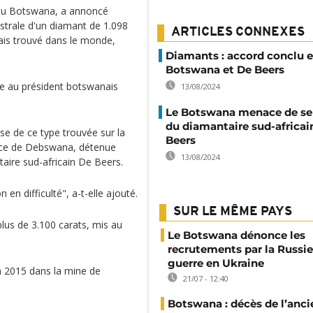
 au Botswana, a annoncé
strale d'un diamant de 1.098
ARTICLES CONNEXES
mais trouvé dans le monde,
Diamants : accord conclu e
Botswana et De Beers
rée au président botswanais
13/08/2024
Le Botswana menace de se
du diamantaire sud-africai
se de ce type trouvée sur la
Beers
trice de Debswana, détenue
13/08/2024
aire sud-africain De Beers.
en difficulté", a-t-elle ajouté.
SUR LE MÊME PAYS
plus de 3.100 carats, mis au
Le Botswana dénonce les
recrutements par la Russie
guerre en Ukraine
n 2015 dans la mine de
21/07 - 12:40
Botswana : décès de l’anci