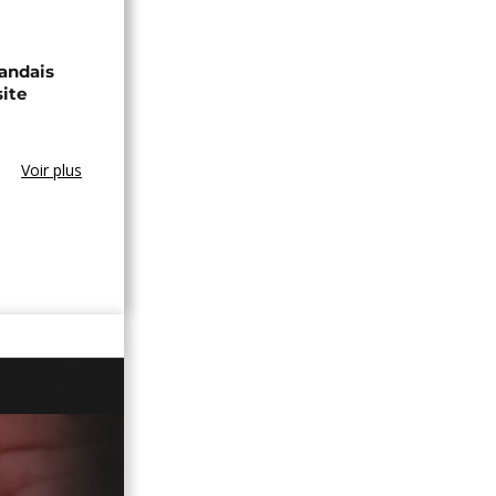
wandais
ite
Voir plus