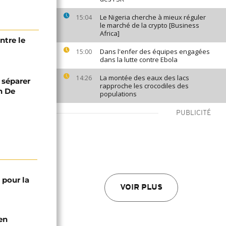
Le Nigeria cherche à mieux réguler
15:04
le marché de la crypto [Business
Africa]
ntre le
Dans l'enfer des équipes engagées
15:00
dans la lutte contre Ebola
La montée des eaux des lacs
14:26
 séparer
rapproche les crocodiles des
n De
populations
PUBLICITÉ
 pour la
VOIR PLUS
en