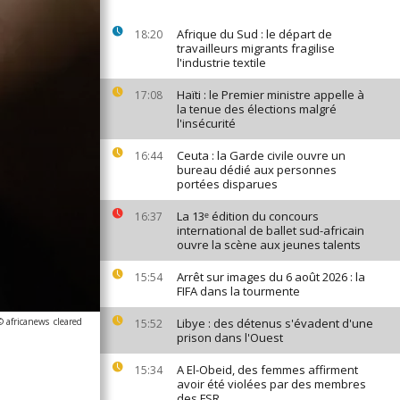
Afrique du Sud : le départ de
18:20
travailleurs migrants fragilise
l'industrie textile
Haïti : le Premier ministre appelle à
17:08
la tenue des élections malgré
l'insécurité
Ceuta : la Garde civile ouvre un
16:44
bureau dédié aux personnes
portées disparues
La 13ᵉ édition du concours
16:37
international de ballet sud-africain
ouvre la scène aux jeunes talents
Arrêt sur images du 6 août 2026 : la
15:54
FIFA dans la tourmente
© africanews
cleared
Libye : des détenus s'évadent d'une
15:52
prison dans l'Ouest
A El-Obeid, des femmes affirment
15:34
avoir été violées par des membres
des FSR