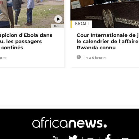
KIGALI
02:05
spicion d'Ebola dans
Cour Internationale de j
u, les passagers
le calendrier de l'affair
 confinés
Rwanda connu
ures
Il y a 6 heures