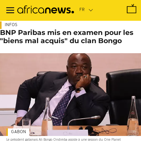
Passer
au
contenu
principal
INFOS
BNP Paribas mis en examen pour les
"biens mal acquis" du clan Bongo
GABON
Le président gabonais Ali Bongo Ondimba assiste à une session du One Planet