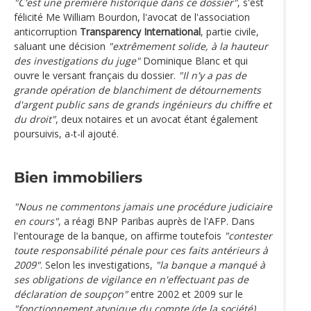
"C'est une première historique dans ce dossier"
, s'est
félicité Me William Bourdon, l'avocat de l'association
anticorruption
Transparency International
, partie civile,
saluant une décision
"extrêmement solide, à la hauteur
des investigations du juge"
Dominique Blanc et qui
ouvre le versant français du dossier.
"Il n'y a pas de
grande opération de blanchiment de détournements
d'argent public sans de grands ingénieurs du chiffre et
du droit"
, deux notaires et un avocat étant également
poursuivis, a-t-il ajouté.
Bien immobiliers
"Nous ne commentons jamais une procédure judiciaire
en cours"
, a réagi BNP Paribas auprès de l'AFP. Dans
l'entourage de la banque, on affirme toutefois
"contester
toute responsabilité pénale pour ces faits antérieurs à
2009"
. Selon les investigations,
"la banque a manqué à
ses obligations de vigilance en n'effectuant pas de
déclaration de soupçon"
entre 2002 et 2009 sur le
"fonctionnement atypique du compte (de la société)