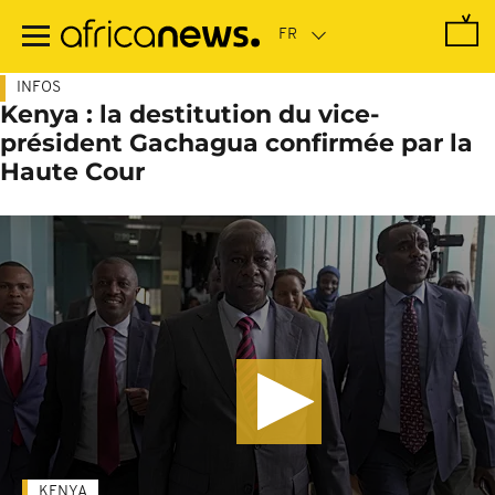
Passer
au
contenu
principal
INFOS
Kenya : la destitution du vice-
président Gachagua confirmée par la
Haute Cour
KENYA