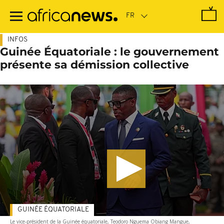
Passer
au
contenu
principal
INFOS
Guinée Équatoriale : le gouvernement
présente sa démission collective
GUINÉE ÉQUATORIALE
Le vice-président de la Guinée équatoriale, Teodoro Nguema Obiang Mangue,