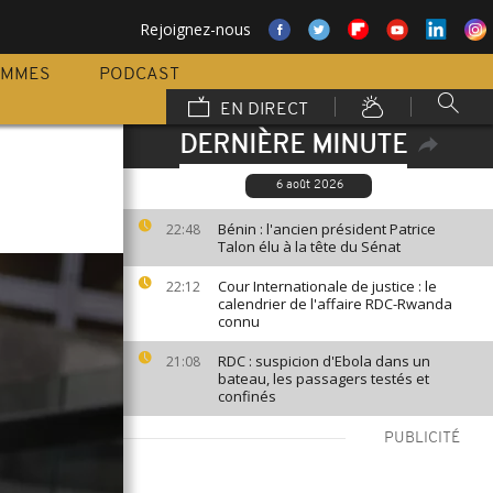
Rejoignez-nous
AMMES
PODCAST
EN DIRECT
DERNIÈRE MINUTE
6 août 2026
Bénin : l'ancien président Patrice
22:48
Talon élu à la tête du Sénat
Cour Internationale de justice : le
22:12
calendrier de l'affaire RDC-Rwanda
connu
RDC : suspicion d'Ebola dans un
21:08
bateau, les passagers testés et
confinés
PUBLICITÉ