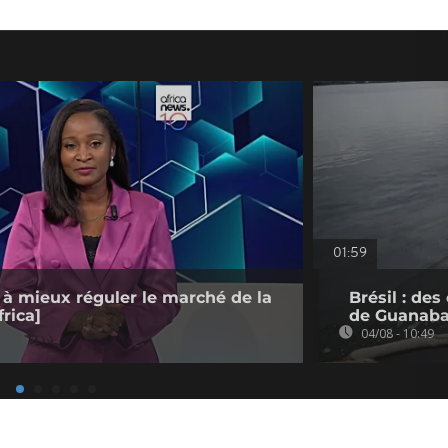
01:59
 à mieux réguler le marché de la
Brésil : de
rica]
de Guanaba
04/08 - 10:49