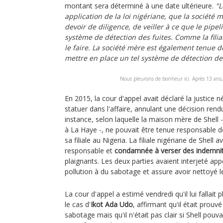
montant sera déterminé à une date ultérieure.
"L
application de la loi nigériane, que la société 
devoir de diligence, de veiller à ce que le pipe
système de détection des fuites. Comme la filial
le faire. La société mère est également tenue d
mettre en place un tel système de détection des
Nous pleurons de bonheur ici. Après 13 ans
En 2015, la cour d'appel avait déclaré la justice
statuer dans l'affaire, annulant une décision re
instance, selon laquelle la maison mère de Shell -
à La Haye -, ne pouvait être tenue responsable d
sa filiale au Nigeria. La filiale nigériane de Shell 
responsable et
condamnée à verser des indemni
plaignants. Les deux parties avaient interjeté appe
pollution à du sabotage et assure avoir nettoyé le
La cour d'appel a estimé vendredi qu'il lui fallait
le cas d'
Ikot Ada Udo
, affirmant qu'il était prouvé
sabotage mais qu'il n'était pas clair si Shell pou