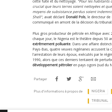
cette fuite et du nettoyage.
"Pour les habitants d
crucial que leurs terres soient nettoyées et que
moyens de subsistance perdus soient indemnisé
Shell"
, avait déclaré
Donald Pols
, le directeur d
communiqué en amont de la décision du tribunal
Plus gros producteur de pétrole en Afrique avec 2
chaque jour, le Nigeria est le théâtre depuis 50 
extrêmement polluante
. Dans une affaire distin
Pays-Bas, quatre veuves nigérianes accusent la 
l'arrestation de leurs époux, exécutés par le régi
1990, alors que ces derniers tentaient de perturb
développement pétrolier
en pays ogoni (sud du Ni
Partager
NIGERIA
Plus d'informations à propos de
TRIBUNAL