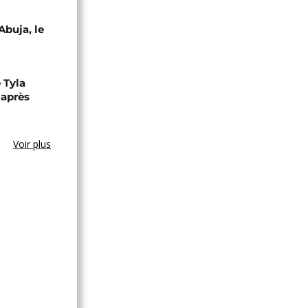
Abuja, le
 Tyla
 après
Voir plus