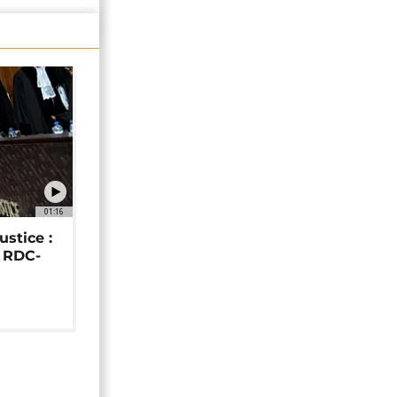
01:16
ustice :
e RDC-