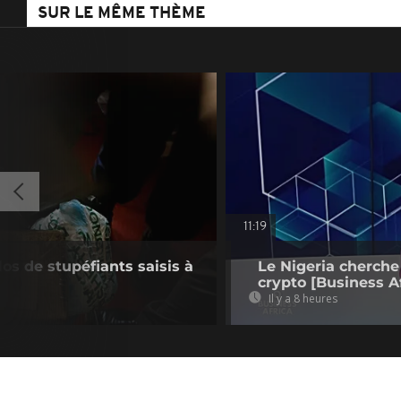
SUR LE MÊME THÈME
11:19
ilos de stupéfiants saisis à
Le Nigeria cherche
crypto [Business Af
Il y a 8 heures