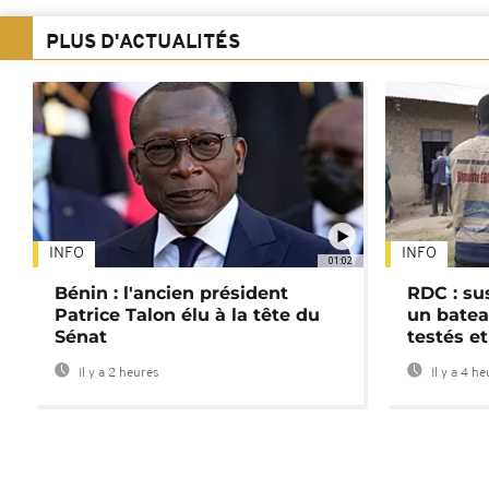
PLUS D'ACTUALITÉS
INFO
INFO
01:02
Bénin : l'ancien président
RDC : su
Patrice Talon élu à la tête du
un batea
Sénat
testés et
Il y a 2 heures
Il y a 4 h