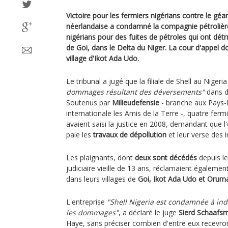
Victoire pour les fermiers nigérians contre le géan
néerlandaise a condamné la compagnie pétrolièr
nigérians pour des fuites de pétroles qui ont détr
de Goi, dans le Delta du Niger. La cour d'appel do
village d'Ikot Ada Udo.
Le tribunal a jugé que la filiale de Shell au Nigeria
dommages résultant des déversements"
dans d
Soutenus par
Milieudefensie
- branche aux Pays-B
internationale les Amis de la Terre -, quatre ferm
avaient saisi la justice en 2008, demandant que l
paie les
travaux de dépollution
et leur verse des 
Les plaignants, dont
deux sont décédés
depuis le
judiciaire vieille de 13 ans, réclamaient égalemen
dans leurs villages de
Goi, Ikot Ada Udo et Orum
L'entreprise
"Shell Nigeria est condamnée à ind
les dommages"
, a déclaré le juge
Sierd Schaafs
Haye, sans préciser combien d'entre eux recevron