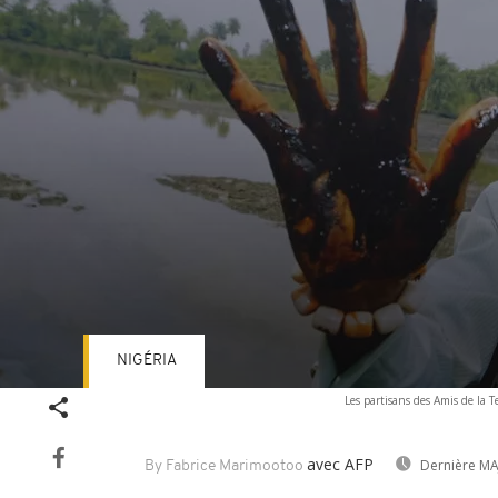
NIGÉRIA
Volume
Les partisans des Amis de la 
90%
avec AFP
Dernière MA
By Fabrice Marimootoo