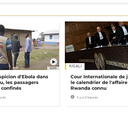
KIGALI
02:05
spicion d'Ebola dans
Cour Internationale de j
u, les passagers
le calendrier de l'affair
 confinés
Rwanda connu
eures
Il y a 3 heures