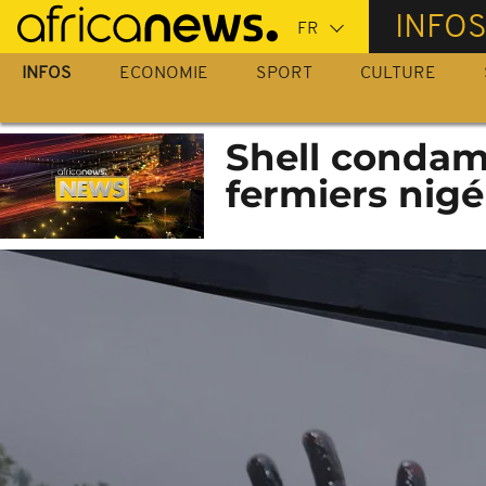
Passer
INFO
au
contenu
INFOS
ECONOMIE
SPORT
CULTURE
principal
Shell condam
fermiers nigé