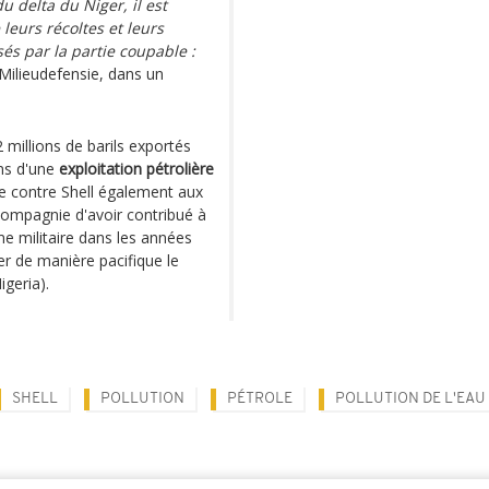
u delta du Niger, il est
 leurs récoltes et leurs
s par la partie coupable :
e Milieudefensie, dans un
.
 millions de barils exportés
ans d'une
exploitation pétrolière
cte contre Shell également aux
compagnie d'avoir contribué à
me militaire dans les années
er de manière pacifique le
geria).
SHELL
POLLUTION
PÉTROLE
POLLUTION DE L'EAU