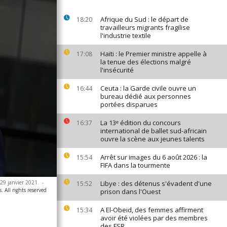
Afrique du Sud : le départ de
18:20
travailleurs migrants fragilise
l'industrie textile
Haïti : le Premier ministre appelle à
17:08
la tenue des élections malgré
l'insécurité
Ceuta : la Garde civile ouvre un
16:44
bureau dédié aux personnes
portées disparues
La 13ᵉ édition du concours
16:37
international de ballet sud-africain
ouvre la scène aux jeunes talents
Arrêt sur images du 6 août 2026 : la
15:54
FIFA dans la tourmente
 29 janvier 2021.
-
Libye : des détenus s'évadent d'une
15:52
 All rights reserved
prison dans l'Ouest
A El-Obeid, des femmes affirment
15:34
avoir été violées par des membres
des FSR