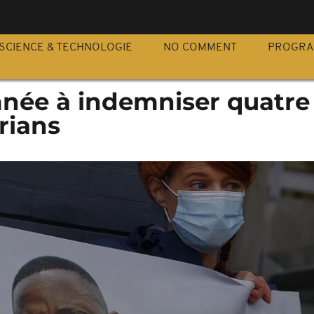
S
SCIENCE & TECHNOLOGIE
NO COMMENT
PROGR
née à indemniser quatre
rians