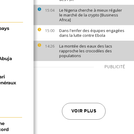
Le Nigeria cherche à mieux réguler
15:04
le marché de la crypto [Business
Africa]
 pays
Dans l'enfer des équipes engagées
15:00
dans la lutte contre Ebola
La montée des eaux des lacs
14:26
rapproche les crocodiles des
populations
 Abuja
PUBLICITÉ
ri
énéraux
VOIR PLUS
ne
cord