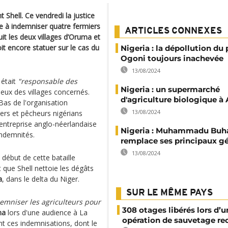
t Shell. Ce vendredi la justice
e à indemniser quatre fermiers
ARTICLES CONNEXES
uit les deux villages d’Oruma et
it encore statuer sur le cas du
Nigeria : la dépollution du
Ogoni toujours inachevée
13/08/2024
 était
"responsable des
Nigeria : un supermarché
eux des villages concernés.
d'agriculture biologique à
as de l'organisation
13/08/2024
iers et pêcheurs nigérians
'entreprise anglo-néerlandaise
Nigeria : Muhammadu Buha
indemnités.
remplace ses principaux g
13/08/2024
 début de cette bataille
t que Shell nettoie les dégâts
a
, dans le delta du Niger.
SUR LE MÊME PAYS
emniser les agriculteurs pour
308 otages libérés lors d’u
ma
lors d'une audience à La
opération de sauvetage re
t ces indemnisations, dont le