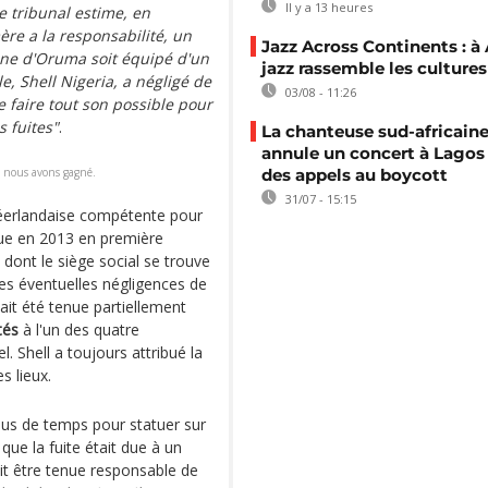
Il y a 13 heures
e tribunal estime, en
mère a la responsabilité, un
Jazz Across Continents : à 
line d'Oruma soit équipé d'un
jazz rassemble les cultures
e, Shell Nigeria, a négligé de
03/08 - 11:26
e faire tout son possible pour
 fuites"
.
La chanteuse sud-africaine
annule un concert à Lagos
, nous avons gagné.
des appels au boycott
31/07 - 15:15
 néerlandaise compétente pour
ndue en 2013 en première
 dont le siège social se trouve
es éventuelles négligences de
avait été tenue partiellement
tés
à l'un des quatre
l. Shell a toujours attribué la
s lieux.
 plus de temps pour statuer sur
 que la fuite était due à un
vait être tenue responsable de