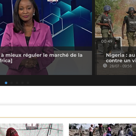
00:49
 à mieux réguler le marché de la
Nigeria : a
rica]
contre un v
28/07 - 09:56