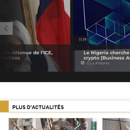
11:19
enne détenue de l'ICE,
Le Nigeria cherche
rpellées
crypto [Business Af
Il y a 4 heures
PLUS D'ACTUALITÉS