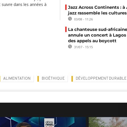
 suivre dans les années à
Jazz Across Continents : à 
jazz rassemble les cultures
03/08 - 11:26
La chanteuse sud-africaine
annule un concert à Lagos
des appels au boycott
31/07 - 15:15
ALIMENTATION
BIOÉTHIQUE
DÉVELOPPEMENT DURABLE