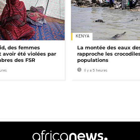
KENYA
id, des femmes
La montée des eaux des
 avoir été violées par
rapproche les crocodile
bres des FSR
populations
eures
Il y a 5 heures