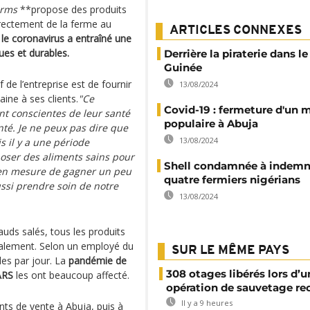
arms
**propose des produits
directement de la ferme au
ARTICLES CONNEXES
 le coronavirus a entraîné une
es et durables.
Derrière la piraterie dans l
Guinée
 de l’entreprise est de fournir
13/08/2024
aine à ses clients.
"Ce
Covid-19 : fermeture d'un 
t conscientes de leur santé
populaire à Abuja
té. Je ne peux pas dire que
13/08/2024
is il y a une période
poser des aliments sains pour
Shell condamnée à indemn
e en mesure de gagner un peu
quatre fermiers nigérians
ussi prendre soin de notre
13/08/2024
uds salés, tous les produits
ocalement. Selon un employé du
SUR LE MÊME PAYS
es par jour. La
pandémie de
308 otages libérés lors d’u
ARS
les ont beaucoup affecté.
opération de sauvetage re
Il y a 9 heures
ints de vente à Abuja, puis à