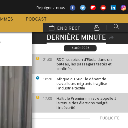
Rejoignez-nous
AMMES
PODCAST
EN DIRECT
DERNIÈRE MINUTE
e
6 août 2026
RDC : suspicion d'Ebola dans un
21:08
bateau, les passagers testés et
confinés
Afrique du Sud : le départ de
18:20
travailleurs migrants fragilise
l'industrie textile
Haïti : le Premier ministre appelle à
17:08
la tenue des élections malgré
l'insécurité
PUBLICITÉ