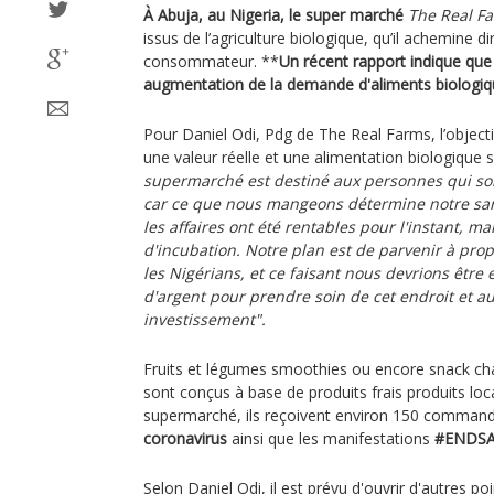
À Abuja, au Nigeria, le super marché
The Real F
issus de l’agriculture biologique, qu’il achemine 
consommateur. **
Un récent rapport indique que
augmentation de la demande d'aliments biologiqu
Pour Daniel Odi, Pdg de The Real Farms, l’objectif
une valeur réelle et une alimentation biologique s
supermarché est destiné aux personnes qui son
car ce que nous mangeons détermine notre san
les affaires ont été rentables pour l'instant, ma
d'incubation. Notre plan est de parvenir à pro
les Nigérians, et ce faisant nous devrions êtr
d'argent pour prendre soin de cet endroit et a
investissement".
Fruits et légumes smoothies ou encore snack cha
sont conçus à base de produits frais produits l
supermarché, ils reçoivent environ 150 command
coronavirus
ainsi que les manifestations
#ENDS
Selon Daniel Odi, il est prévu d'ouvrir d'autres po