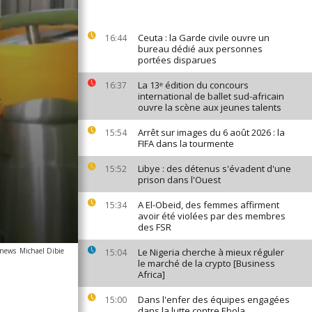
Ceuta : la Garde civile ouvre un
16:44
bureau dédié aux personnes
portées disparues
La 13ᵉ édition du concours
16:37
international de ballet sud-africain
ouvre la scène aux jeunes talents
Arrêt sur images du 6 août 2026 : la
15:54
FIFA dans la tourmente
Libye : des détenus s'évadent d'une
15:52
prison dans l'Ouest
A El-Obeid, des femmes affirment
15:34
avoir été violées par des membres
des FSR
anews
Michael Dibie
Le Nigeria cherche à mieux réguler
15:04
le marché de la crypto [Business
Africa]
Dans l'enfer des équipes engagées
15:00
dans la lutte contre Ebola