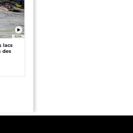
02:04
 lacs
s des