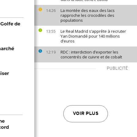
La montée des eaux des lacs
14:26
rapproche les crocodiles des
populations
e Golfe de
Le Real Madrid s’apprête à recruter
13:55
Yan Diomandé pour 140 millions
d’euros
marché
RDC : interdiction d’exporter les
12:19
concentrés de cuivre et de cobalt
PUBLICITÉ
iser
VOIR PLUS
ne
cord