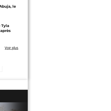
Abuja, le
 Tyla
 après
Voir plus