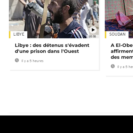
LIBYE
SOUDAN
00:58
Libye : des détenus s'évadent
A El-Obe
d'une prison dans l'Ouest
affirment
des mem
Il y a 5 heures
Il y a 5 h