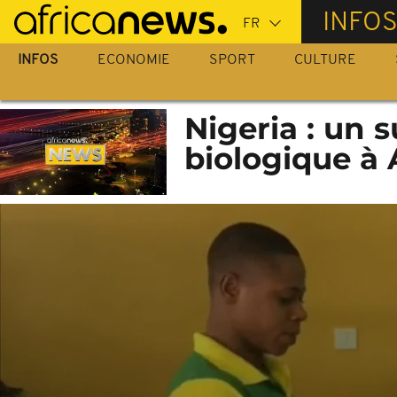
Passer
INFO
au
contenu
INFOS
ECONOMIE
SPORT
CULTURE
principal
Nigeria : un 
biologique à 