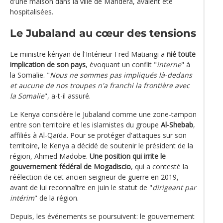
d'une maison dans la ville de Mandera, avaient été
hospitalisées.
Le Jubaland au cœur des tensions
Le ministre kényan de l'Intérieur Fred Matiangi a
nié toute
implication de son pays
, évoquant un conflit "
interne
" à
la Somalie. "
Nous ne sommes pas impliqués là-dedans
et aucune de nos troupes n'a franchi la frontière avec
la Somalie
", a-t-il assuré.
Le Kenya considère le Jubaland comme une zone-tampon
entre son territoire et les islamistes du groupe
Al-Shebab
,
affiliés à Al-Qaïda. Pour se protéger d'attaques sur son
territoire, le Kenya a décidé de soutenir le président de la
région, Ahmed Madobe.
Une position qui irrite le
gouvernement fédéral de Mogadiscio
, qui a contesté la
réélection de cet ancien seigneur de guerre en 2019,
avant de lui reconnaître en juin le statut de "
dirigeant par
intérim
" de la région.
Depuis, les événements se poursuivent: le gouvernement