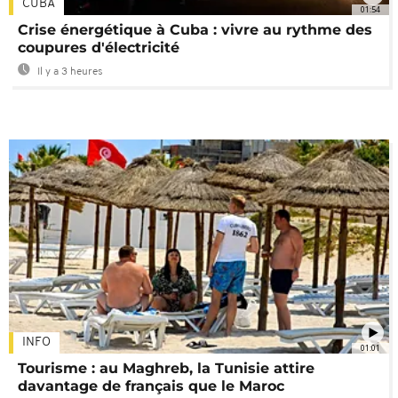
CUBA
01:54
Crise énergétique à Cuba : vivre au rythme des
coupures d'électricité
Il y a 3 heures
INFO
01:01
Tourisme : au Maghreb, la Tunisie attire
davantage de français que le Maroc