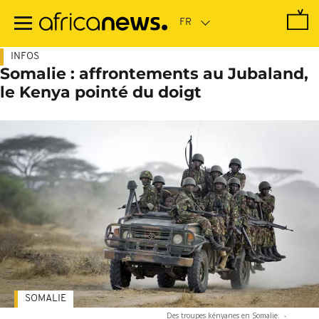
Passer
au
contenu
principal
INFOS
Somalie : affrontements au Jubaland,
le Kenya pointé du doigt
SOMALIE
Des troupes kényanes en Somalie.
-