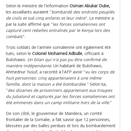
Selon le ministre de l'Information
Osman Abukar Dube,
les assaillants auraient "
bombardé des endroits peuplés
de civils et tué cinq enfants et leur mère
". Le ministre a
par la suite affirmé que "
les forces somaliennes ont
capturé cent rebelles entraînés par le Kenya lors des
combats
".
Trois soldats de l'armée somalienne ont également été
tués, selon le
Colonel Mohamed Adbulle
, officiant à
Bulohawo.
Un bilan qui n'a pas pu être confirmé de
manière indépendante
. Un habitant de Bulohawo,
Ahmednur Yusuf, a raconté à l'AFP avoir "
vu les corps de
huit personnes: cinq appartenaient à une même
famille, dont la maison a été bombardée.
" Selon lui,
"
des dizaines de prisonniers appartenant aux troupes
du Jubaland et capturés par les forces somaliennes ont
été emmenés dans un camp militaire hors de la ville
."
De son côté, le gouverneur de Mandera, un comté
frontalier de la Somalie, a fait savoir que 12 personnes,
blessées par des balles perdues et lors du bombardement